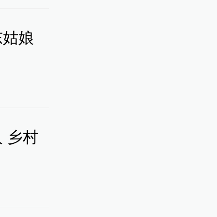
东姑娘
 乡村