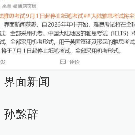
：界面新闻
：孙懿辞