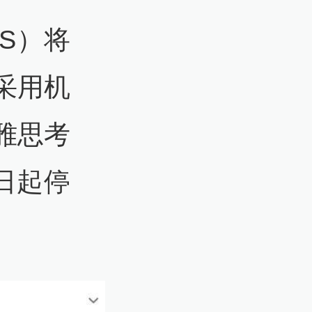
S）将
采用机
雅思考
1日起停
。