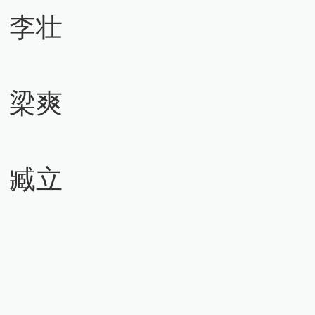
：李壮
：梁爽
：臧立