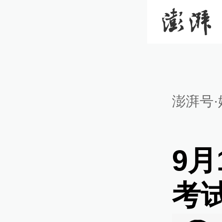
澎湃号·
9
考