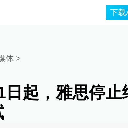
下载
媒体
>
月1日起，雅思停止
试