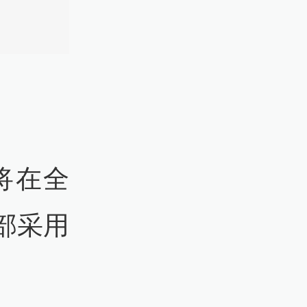
将在全
部采用