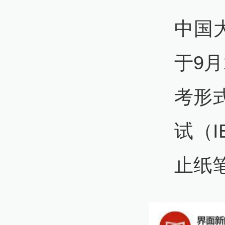
中国
于9
考形
试（I
止纸