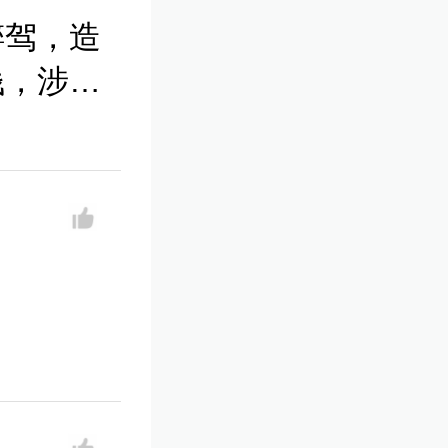
醉驾，造
钱，涉案