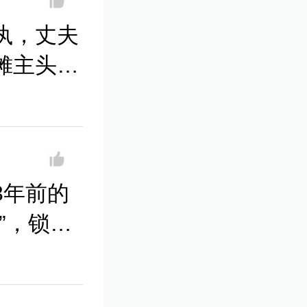
执，丈夫
摊主头
拘罚款
3年前的
”，锁的
回复