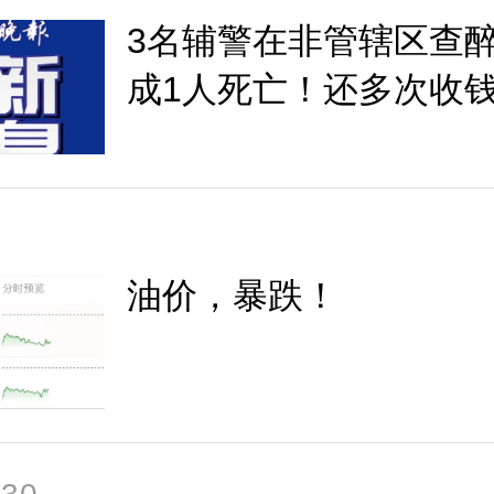
3名辅警在非管辖区查
成1人死亡！还多次收
31起！判了
油价，暴跌！