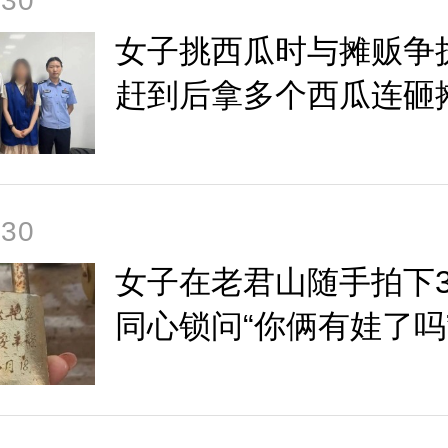
-30
女子挑西瓜时与摊贩争
赶到后拿多个西瓜连砸
部！最新：夫妻俩被行
-30
女子在老君山随手拍下
同心锁问“你俩有娃了吗
主人竟真的现身评论区