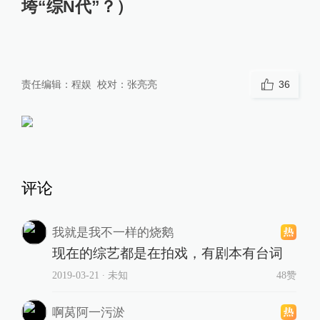
垮“综N代”？）
责任编辑：
程娱
校对：
张亮亮
36
评论
我就是我不一样的烧鹅
现在的综艺都是在拍戏，有剧本有台词
2019-03-21
∙ 未知
48赞
啊莴阿一污淤