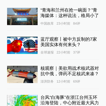
“青海和兰州在抢一碗面？”青
海媒体：这种说法，格局小了
中国政库
23小时前
84
评
蓝厅观察丨被中方反制的7家
美国实体有何来头？
全球速报
22小时前
37
评
核观察｜美欲用战术核武器对
抗中俄，弹药不足核武来凑？
澎湃防务
12小时前
69
评
台风“白海豚”在浙江台州玉环
沿海登陆，中心附近最大风力