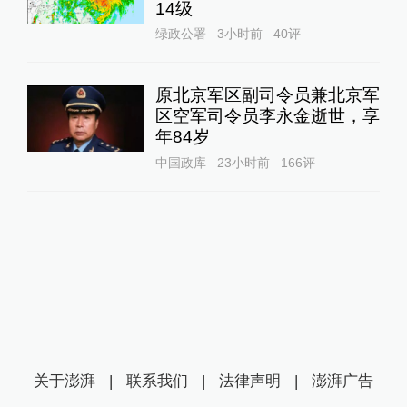
14级
绿政公署
3小时前
40
评
原北京军区副司令员兼北京军
区空军司令员李永金逝世，享
年84岁
中国政库
23小时前
166
评
关于澎湃
|
联系我们
|
法律声明
|
澎湃广告