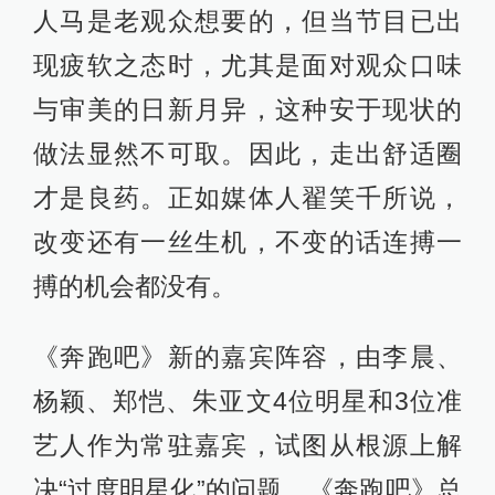
人马是老观众想要的，但当节目已出
现疲软之态时，尤其是面对观众口味
与审美的日新月异，这种安于现状的
做法显然不可取。因此，走出舒适圈
才是良药。正如媒体人翟笑千所说，
改变还有一丝生机，不变的话连搏一
搏的机会都没有。
《奔跑吧》新的嘉宾阵容，由李晨、
杨颖、郑恺、朱亚文4位明星和3位准
艺人作为常驻嘉宾，试图从根源上解
决“过度明星化”的问题。《奔跑吧》总