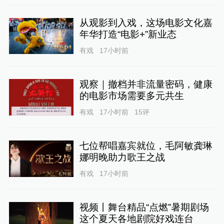
从观影到入戏，这场电影文化嘉
年华打造“电影+”新业态
有戏
17小时前
观察｜撤档并非流量密码，健康
的电影市场需要多元共生
有戏
17小时前
15
评
七位帮唱嘉宾就位，毛阿敏龚琳
娜明晚助力歌王之战
有戏
17小时前
视频丨舞台精品“点燃”暑期剧场
这个夏天各地剧院好戏连台