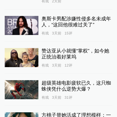
有戏
2天前
奥斯卡男配涉嫌性侵多名未成年
人，“这回他很难过关了”
有戏
3天前
15
评
赞达亚从小就懂“掌权”，如今她
正统治着好莱坞
有戏
3天前
12
评
超级英雄电影疲软已久，这只蜘
蛛侠凭什么逆势大爆？
有戏
3天前
31
评
方桃子替她活成了理想模样：一