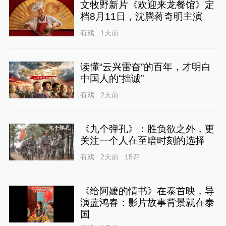
文牧野新片《欢迎来龙餐馆》定
档8月11日，沈腾蒋奇明主演
有戏
1天前
读懂“云兴雷奋”的百年，才明白
中国人的“拙诚”
有戏
2天前
《九个弹孔》：胜负欲之外，更
关注一个人在至暗时刻的选择
有戏
2天前
15
评
《给阿嬷的情书》在泰首映，导
演蓝鸿春：影片故事背景就在泰
国