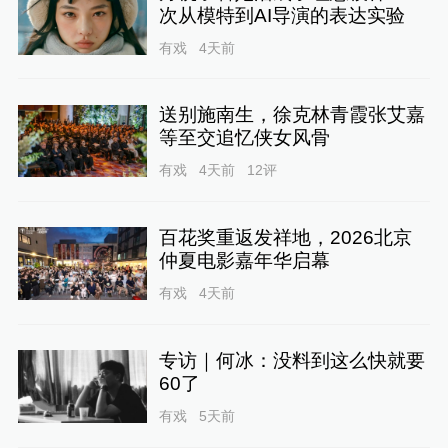
次从模特到AI导演的表达实验
有戏
4天前
送别施南生，徐克林青霞张艾嘉
等至交追忆侠女风骨
有戏
4天前
12
评
百花奖重返发祥地，2026北京
仲夏电影嘉年华启幕
有戏
4天前
专访｜何冰：没料到这么快就要
60了
有戏
5天前