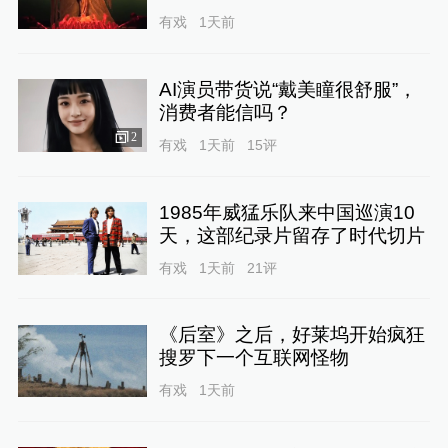
有戏
1天前
AI演员带货说“戴美瞳很舒服”，
消费者能信吗？
2
有戏
1天前
15
评
1985年威猛乐队来中国巡演10
天，这部纪录片留存了时代切片
有戏
1天前
21
评
《后室》之后，好莱坞开始疯狂
搜罗下一个互联网怪物
有戏
1天前