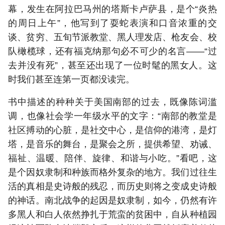
幕，发生在阿拉巴马州的塔斯卡卢萨县，是个“炎热
的周日上午”，他写到了耍蛇表演和口音浓重的交
谈、贫穷、五旬节派教堂、黑人理发店、枪友会、校
队橄榄球，还有福克纳那句必不可少的名言——“过
去并没有死”，甚至还出现了一位时髦的黑女人。这
时我们甚至连第一页都没读完。
书中描述的种种关于美国南部的过去，既像陈词滥
调，也像社会学一年级水平的文字：“南部的教堂是
社区搏动的心脏，是社交中心，是信仰的港湾，是灯
塔，是音乐的舞台，是聚会之所，提供希望、劝诫、
福祉、温暖、陪伴、旋律、和谐与小吃。”看吧，这
是个因奴隶制和种族而格外复杂的地方。我们过往生
活的真相是史诗般的残忍，而历史则将之变成史诗般
的神话。南北战争的起因是奴隶制，如今，仍然有许
多黑人和白人依然挣扎于荒蛮的贫困中，自从种植园