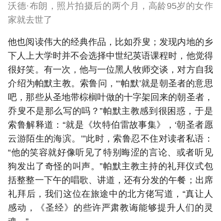
沃德·布朗，照片拍摄后的两个月，高龄95岁的女作
家就去世了
他也阅读伟大的经典作品，比如乔叟；发现内地的乡
下人上大学时并不会选择中世纪英语课程时，他觉得
很好笑。有一次，他与一位黑人牧师交谈，对方自我
介绍为帕默主教。索鲁问，“‘帕默’就是朝圣者的意思
吧，那些从圣地带棕榈叶做的十字架回来的朝圣者，
乔叟不是那么写的吗？”帕默主教感到很困惑，于是
索鲁解释道：“就是《坎特伯雷故事集》，‘朝圣者愿
云游陌生的海滨。’”此时，索鲁忍不住对读者私语：
“他的笑容就好像听见了特别晦涩的言论、或者听见
狗发出了奇怪的叫声。”帕默主教主持的礼拜仪式包
括整整一下午的唱歌、讲道，还有分发的午餐；出席
礼拜后，我们这位在旅途中的北方佬写道，“真让人
感动，《圣经》的些许严肃教诲能够提升人们的灵