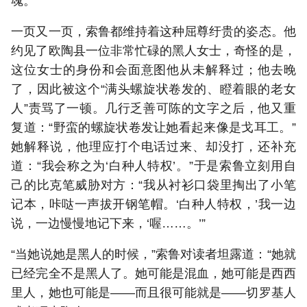
魂。”
一页又一页，索鲁都维持着这种屈尊纡贵的姿态。他
约见了欧陶县一位非常忙碌的黑人女士，奇怪的是，
这位女士的身份和会面意图他从未解释过；他去晚
了，因此被这个“满头螺旋状卷发的、瞪着眼的老女
人”责骂了一顿。几行乏善可陈的文字之后，他又重
复道：“野蛮的螺旋状卷发让她看起来像是戈耳工。”
她解释说，他理应打个电话过来、却没打，还补充
道：“我会称之为‘白种人特权’。”于是索鲁立刻用自
己的比克笔威胁对方：“我从衬衫口袋里掏出了小笔
记本，咔哒一声拔开钢笔帽。‘白种人特权，’我一边
说，一边慢慢地记下来，‘喔……。’”
“当她说她是黑人的时候，”索鲁对读者坦露道：“她就
已经完全不是黑人了。她可能是混血，她可能是西西
里人，她也可能是——而且很可能就是——切罗基人