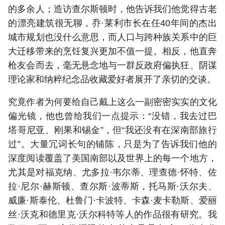
的多余人；造访查尔斯顿时，他告诉我们他觉得古老
的漂亮建筑很无聊，乔·莱利市长在任40年间的杰出
城市规划也没什么意思，而人口与跨种族关系中的巨
大迁移带来的烹饪复兴更加不值一提。相反，他直奔
枪友会而去，毫无悬念地与一群反政府偏执狂、阴谋
理论家和纳粹纪念品收藏爱好者展开了亲切的交谈。
究竟作者为何要给自己戴上这么一副密密实实的文化
偏光镜，他也曾给我们一点提示：“没错，我去过巴
塔哥尼亚、刚果和锡金”，但“我还没有在深南部旅行
过”。大量冗词长句的铺陈，只是为了告诉我们他的
深度阅读覆盖了美国南部以及世界上的每一个地方，
尤其是对福克纳、尤多拉·韦尔蒂、理查德·怀特、佐
拉·尼尔·赫斯顿、查尔斯·波蒂斯，托马斯·沃尔夫、
威廉·斯泰伦、杜鲁门·卡波特、卡森·麦卡勒斯、爱丽
丝·沃克和德里克·沃尔科特等人的作品很有研究。我