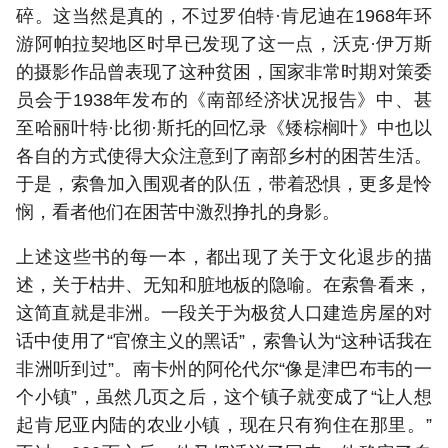
碎。这当然是真的，不过罗伯特·肯尼迪在1968年环
游阿帕拉契地区时早已发现了这一点，沃克·伊万斯
的摄影作品曾表现了这种贫困，国家非常时期对策委
员会于1938年发布的《南部经济状况报告》中、甚
至哈丽叶特·比彻·斯托的回忆录《矮棕榈叶》中也以
各自的方式使得大众注意到了南部乡村的困苦生活。
于是，索鲁加入围观者的队伍，带着恐惧，更多是怜
悯，看者他们在困苦中激烈挣扎的身影。
上述这些书的每一本，都出现了关于文化退步的描
述，关于枯井、无知和脏地板的隐喻。在索鲁看来，
这简直就是非洲。一段关于为极贫人口建造房屋的对
话中使用了“官僚主义的黑话”，索鲁认为“这种话我在
非洲听到过”。南卡州的阿伦代尔“像是津巴布韦的一
个小镇”，虽然几页之后，这个镇子就变成了“让人想
起肯尼亚内陆的农业小镇，现在只有狗住在那里。”