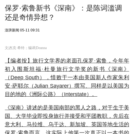
保罗·索鲁新书《深南》：是陈词滥调
还是奇情异想？
澎湃新闻
05-11 09:31
文|杰克·希特；编译|Deanna
【编者按】旅行文学界的老面孔保罗·索鲁，今年年
初入围斯坦福·杜曼旅行文学奖的新书《深南》
（Deep South），惜败于一本由美国
新人
作家朱利
安·萨耶尔（Julian Sayarer）撰写、同样是以美国为
目的地的《洲际公路》（Interstate）。
《深南》讲述的是美国南部的黑人之路，对于生于美
国、大学毕业即投身旅行并接受和平团教职，先后在
意大利、马拉维、乌干达、新加坡、英国等地生活的
保罗·索鲁而言，这实际上他第一次真正以一本书的