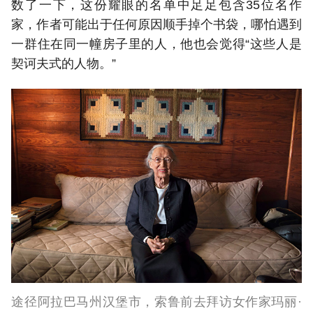
数了一下，这份耀眼的名单中足足包含35位名作
家，作者可能出于任何原因顺手掉个书袋，哪怕遇到
一群住在同一幢房子里的人，他也会觉得“这些人是
契诃夫式的人物。”
途径阿拉巴马州汉堡市，索鲁前去拜访女作家玛丽·