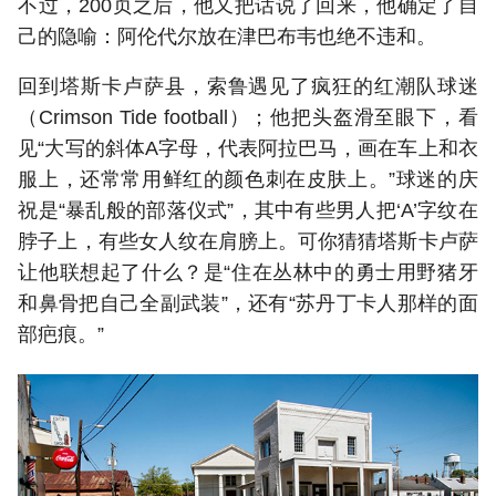
不过，200页之后，他又把话说了回来，他确定了自
己的隐喻：阿伦代尔放在津巴布韦也绝不违和。
回到塔斯卡卢萨县，索鲁遇见了疯狂的红潮队球迷
（Crimson Tide football）；他把头盔滑至眼下，看
见“大写的斜体A字母，代表阿拉巴马，画在车上和衣
服上，还常常用鲜红的颜色刺在皮肤上。”球迷的庆
祝是“暴乱般的部落仪式”，其中有些男人把‘A’字纹在
脖子上，有些女人纹在肩膀上。可你猜猜塔斯卡卢萨
让他联想起了什么？是“住在丛林中的勇士用野猪牙
和鼻骨把自己全副武装”，还有“苏丹丁卡人那样的面
部疤痕。”