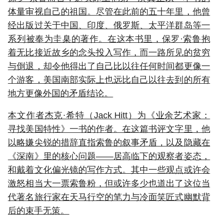
体量审视自己的祖国。尽管在此前的五十年里，他曾
经出版过关于中国、印度、俄罗斯、太平洋群岛等一
系列被奉为圭臬的著作。在这本书里，保罗·索鲁抱
着无比接近故乡的念头投入写作，而一路所见的贫穷
与倒退，却令他得出了自己比以往任何时间都更像一
个游客，美国南部实际上也远比自己以往去到的所有
地方更像外国的矛盾结论。
本文作者杰克·希特（Jack Hitt）为《业余艺术家：
寻找美国特性》一书的作者。在这篇书评文字里，他
以略嫌尖锐的措辞直指索鲁的叙事矛盾，以及隐藏在
《深南》里的核心问题——居高临下的观察者姿态，
和戴着文化偏光镜的写作方式。其中一些观点或许会
激怒相当大一票索鲁粉，但或许多少也道出了这位当
代著名旅行家在天马行空的笔力与冷面笑匠式幽默背
后的束手无策。