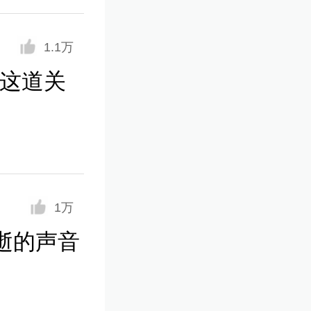
1.1万
培这道关
1万
逝的声音