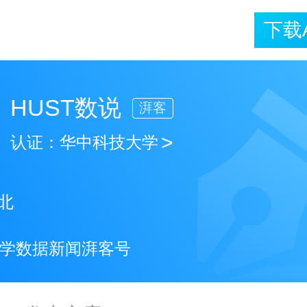
下载
HUST数说
湃客
>
认证：
华中科技大学
北
学数据新闻湃客号