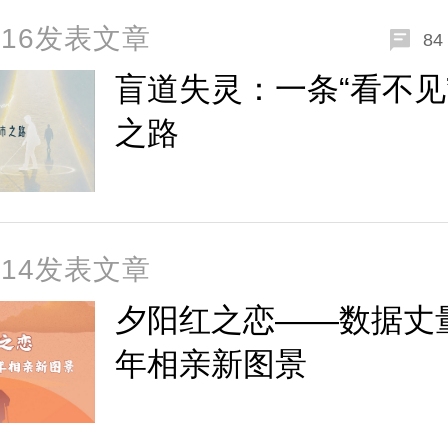
5-16发表文章
84
盲道失灵：一条“看不见
之路
4-14发表文章
夕阳红之恋——数据丈
年相亲新图景