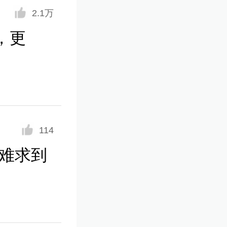
2.1万
，更
114
针难求到