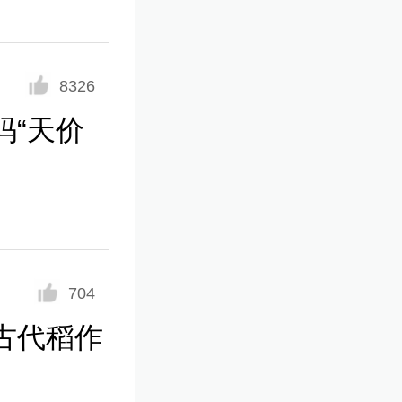
8326
码“天价
704
古代稻作