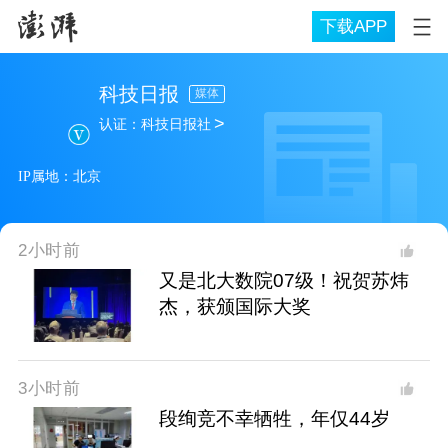
下载APP
科技日报
媒体
>
认证：
科技日报社
IP属地：
北京
2小时前
又是北大数院07级！祝贺苏炜
杰，获颁国际大奖
3小时前
段绚竞不幸牺牲，年仅44岁