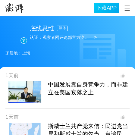
下载APP
底线思维
媒体
>
认证：
观察者网评论部官方澎湃号
IP属地：
上海
1天前
中国发展靠自身竞争力，而非建
立在美国衰落之上
1天前
斯威士兰共产党来信：民进党当
局和斯威士兰的勾当，台湾民众