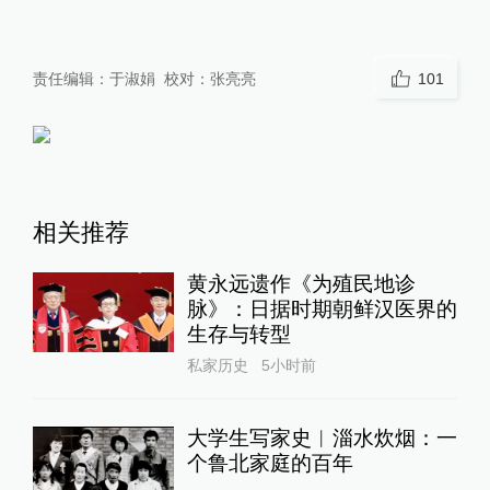
责任编辑：
于淑娟
校对：
张亮亮
101
相关推荐
黄永远遗作《为殖民地诊
脉》：日据时期朝鲜汉医界的
生存与转型
私家历史
5小时前
大学生写家史︱淄水炊烟：一
个鲁北家庭的百年