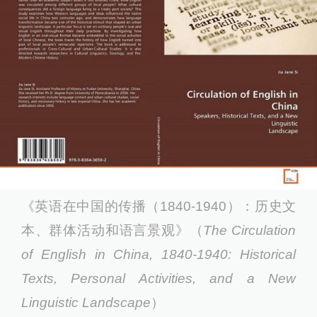
《英语在中国的传播（1840-1940）：历史文
本、群体活动和语言景观》（
The Circulation
of English in China, 1840-1940: Historical
Texts, Personal Activities, and a New
Linguistic Landscape
）