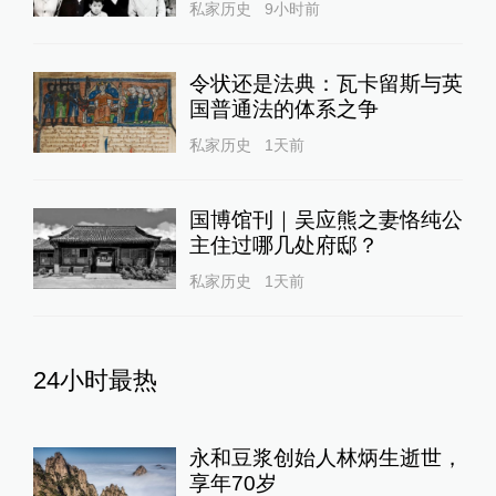
私家历史
9小时前
令状还是法典：瓦卡留斯与英
国普通法的体系之争
私家历史
1天前
国博馆刊｜吴应熊之妻恪纯公
主住过哪几处府邸？
私家历史
1天前
24小时最热
永和豆浆创始人林炳生逝世，
享年70岁