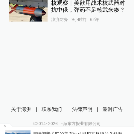
核观察｜美欲用战术核武器对
抗中俄，弹药不足核武来凑？
澎湃防务
9小时前
62
评
关于澎湃
|
联系我们
|
法律声明
|
澎湃广告
©2014~
2026
上海东方报业有限公司
沪ICP证：沪B2-20170116 | 沪ICP备14003370号
手
与特朗普关联的美石油公司拟在格陵兰岛钻探，