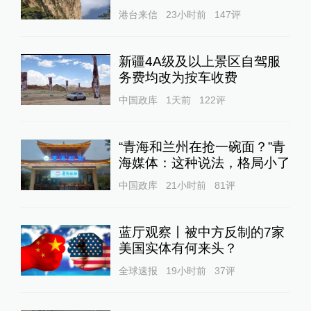
港台来信
23小时前
147
评
新疆4A级及以上景区自驾服
务费均改为按车收费
中国政库
1天前
122
评
“青海和兰州在抢一碗面？”青
海媒体：这种说法，格局小了
中国政库
21小时前
81
评
蓝厅观察丨被中方反制的7家
美国实体有何来头？
全球速报
19小时前
37
评