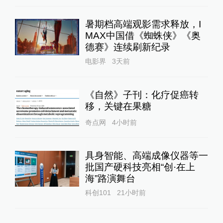
暑期档高端观影需求释放，I
MAX中国借《蜘蛛侠》《奥
德赛》连续刷新纪录
电影界
3天前
《自然》子刊：化疗促癌转
移，关键在果糖
奇点网
4小时前
具身智能、高端成像仪器等一
批国产硬科技亮相“创·在上
海”路演舞台
科创101
21小时前