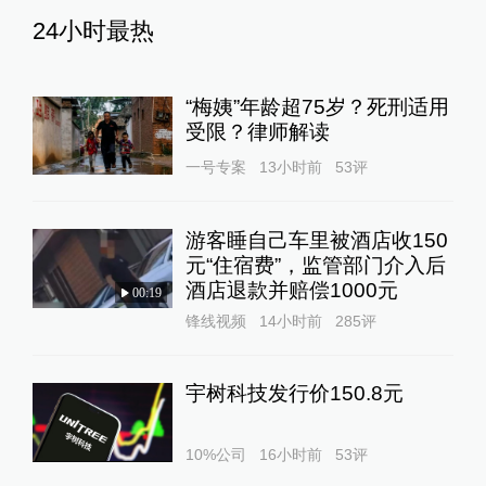
24小时最热
“梅姨”年龄超75岁？死刑适用
受限？律师解读
一号专案
13小时前
53
评
游客睡自己车里被酒店收150
元“住宿费”，监管部门介入后
酒店退款并赔偿1000元
00:19
锋线视频
14小时前
285
评
宇树科技发行价150.8元
10%公司
16小时前
53
评