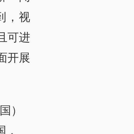
意到，视
且可进
面开展
中国）
国，