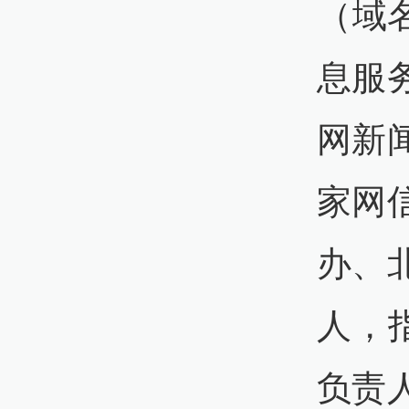
（域名
息服
网新
家网
办、
人，指
负责