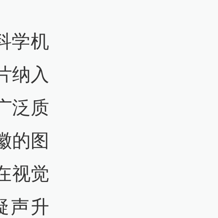
将科学机
片纳入
广泛质
徽的图
在视觉
疑声升