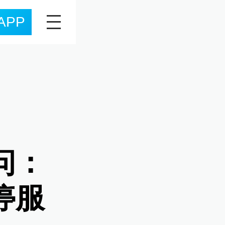
APP
问：
停服