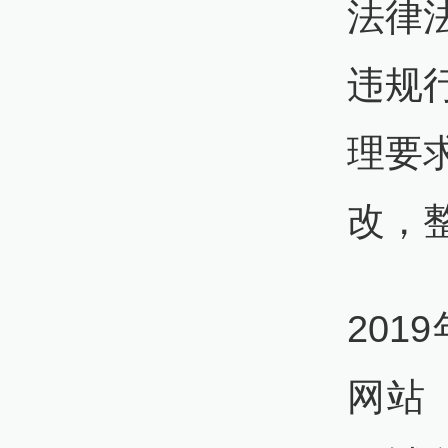
法律
违规
理要
改，
201
网站（