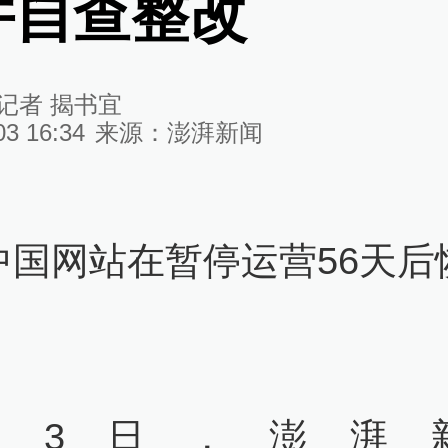
并自查整改
记者 揭书宜
03 16:34
来源：
澎湃新闻
中国网站在暂停运营56天后
。
月3日，澎湃