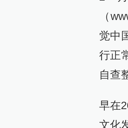
（ww
觉中
行正
自查
早在2
文化