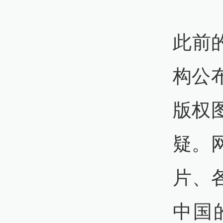
此前的
构公
版权
疑。
片、
中国