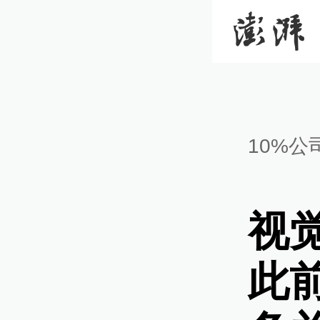
10%公
视
此