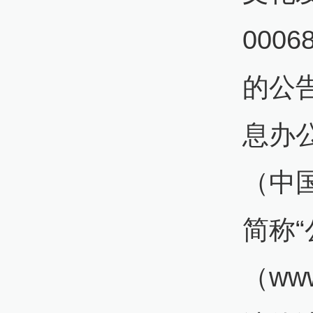
000
的公告
息办
（中
简称
（ww