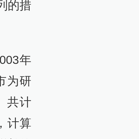
列的措
03年
市为研
年、共计
，计算