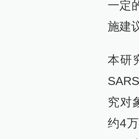
一定
施建
本研
SA
究对象
约4