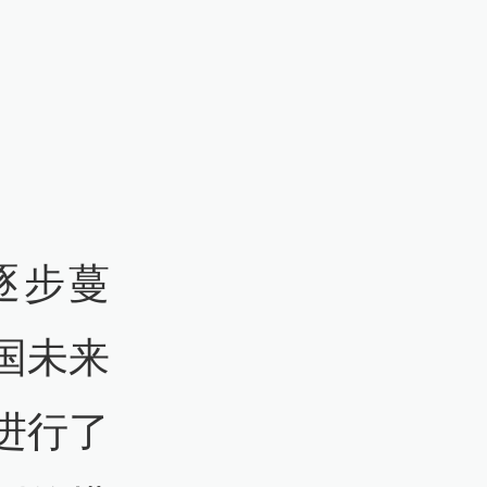
逐步蔓
国未来
进行了