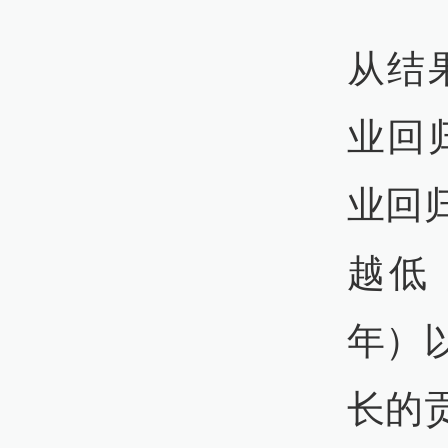
从结
业回
业回
越低
年）
长的