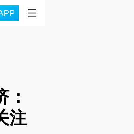
APP
济：
关注