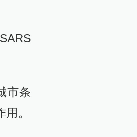
ARS
城市条
作用。