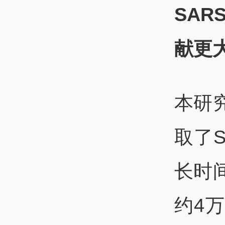
SA
献更
本研
取了
长时
约4