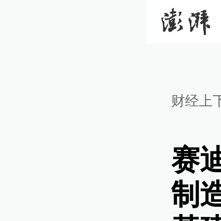
财经上
赛
制