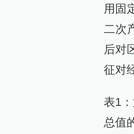
用固
二次
后对
征对
表1
总值