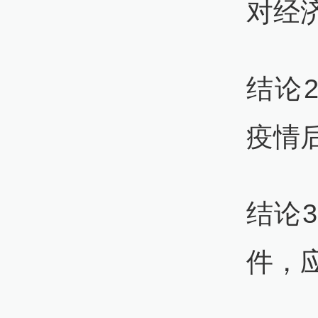
对经
结论
疫情
结论
件，