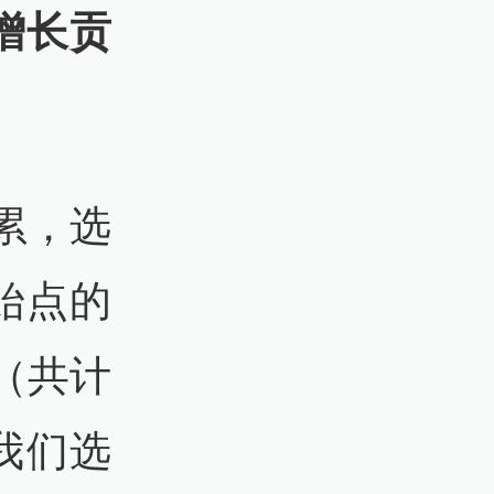
增长贡
累，选
始点的
（共计
我们选