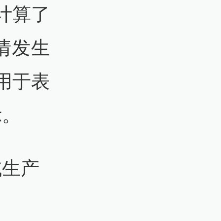
计算了
情发生
用于表
示。
域生产