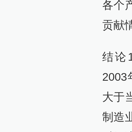
各个
贡献
结论
20
大于
制造