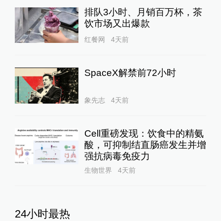
排队3小时、月销百万杯，茶
饮市场又出爆款
红餐网
4天前
SpaceX解禁前72小时
象先志
4天前
Cell重磅发现：饮食中的精氨
酸，可抑制结直肠癌发生并增
强抗病毒免疫力
生物世界
4天前
24小时最热