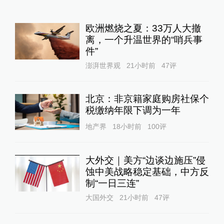
欧洲燃烧之夏：33万人大撤
离，一个升温世界的“哨兵事
件”
澎湃世界观
21小时前
47
评
北京：非京籍家庭购房社保个
税缴纳年限下调为一年
地产界
18小时前
100
评
大外交｜美方“边谈边施压”侵
蚀中美战略稳定基础，中方反
制“一日三连”
大国外交
21小时前
47
评