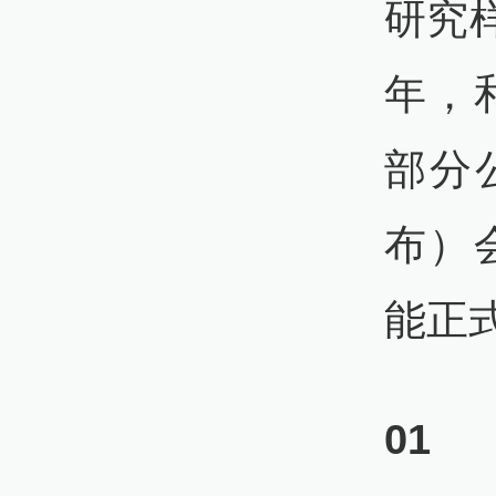
研究
年，
部分
布）
能正
01