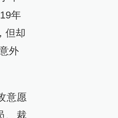
19年
，但却
意外
攻意愿
员、裁