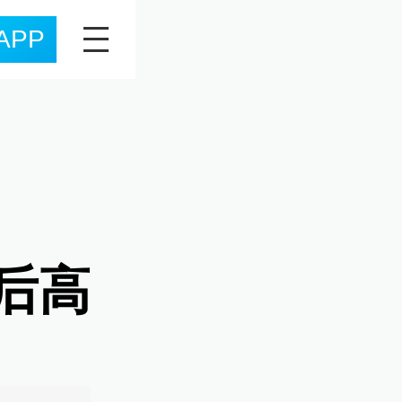
APP
的后高