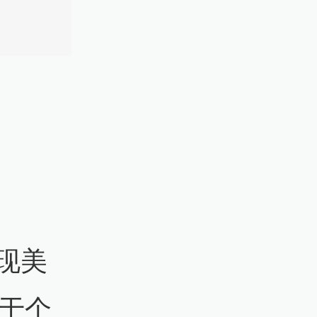
现美
布于个