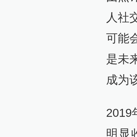
人社交
可能
是未
成为
20
明显