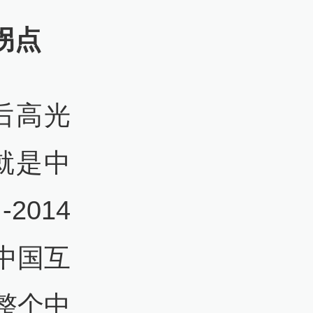
拐点
后高光
能就是中
2014
中国互
整个中