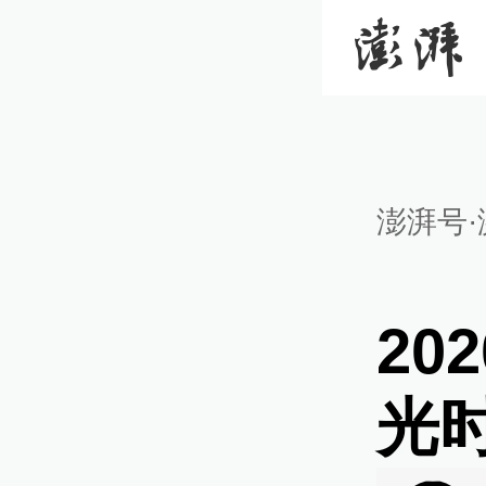
澎湃号·
20
光