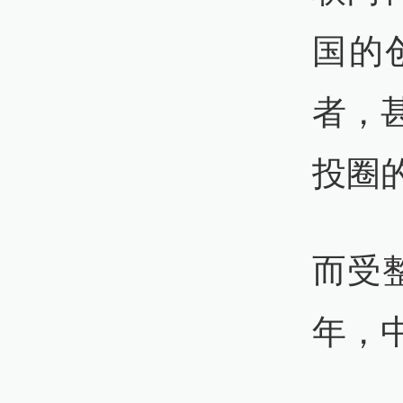
国的
者，
投圈
而受整
年，