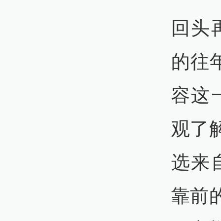
回头
的往
容这
观了
选来
靠前