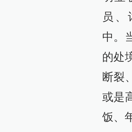
员、
中。
的处
断裂
或是
饭、