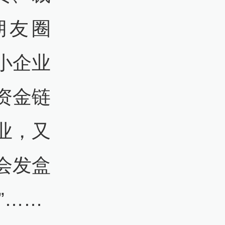
朋友圈
小企业
资金链
业，又
会发盒
”……