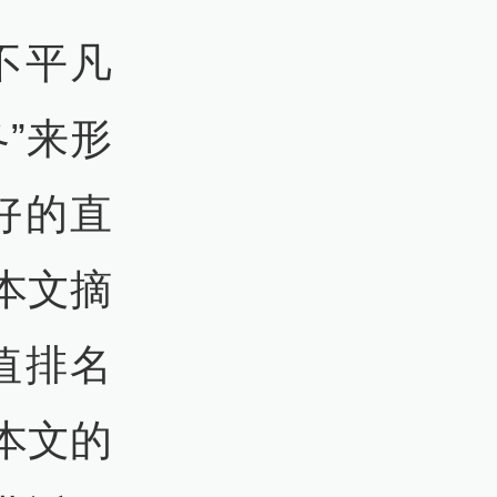
不平凡
”来形
好的直
本文摘
值排名
本文的