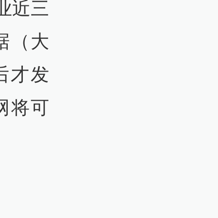
业近三
据（大
后才发
网将可