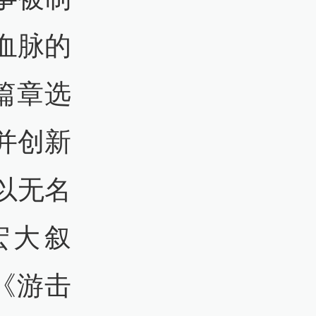
血脉的
篇章选
并创新
以无名
宏大叙
《游击