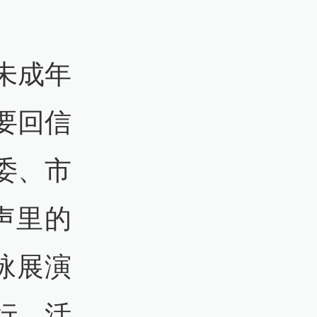
未成年
要回信
委、市
声里的
咏展演
行。活