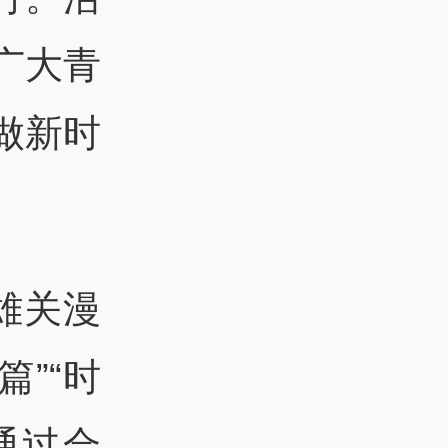
广大青
做新时
“雄关漫
篇”“时
通过合