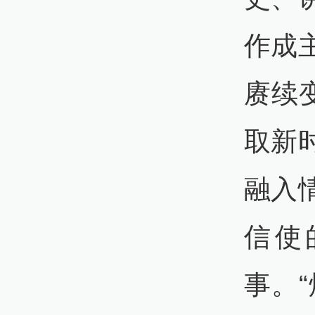
作成
赓续
取新
融入
信使
事。