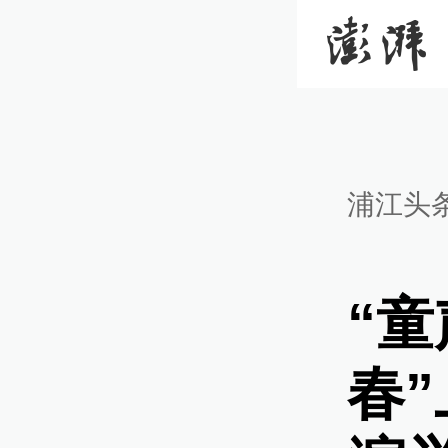
浦江头
“
春