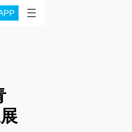
APP
青
咏展