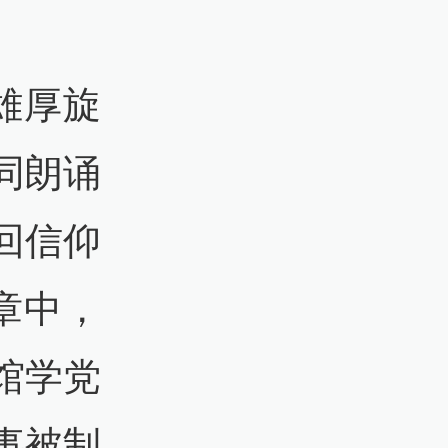
雄厚旋
同朗诵
回信仰
章中，
馆学党
事被制