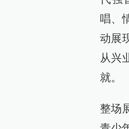
唱、
动展
从兴
就。
整场
青少