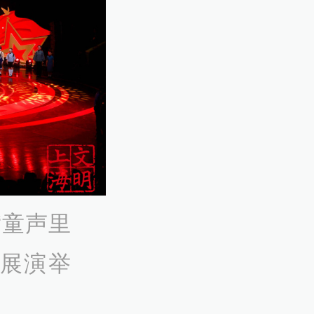
“童声里
咏展演举