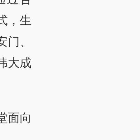
式，生
安门、
伟大成
堂面向