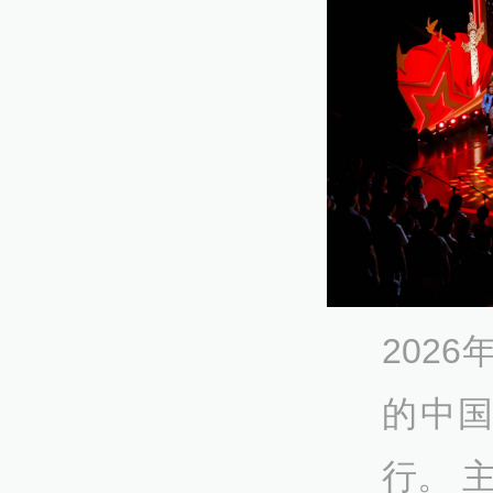
202
的中国
行。 