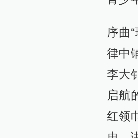
序曲
律中
李大
启航
红领
史、