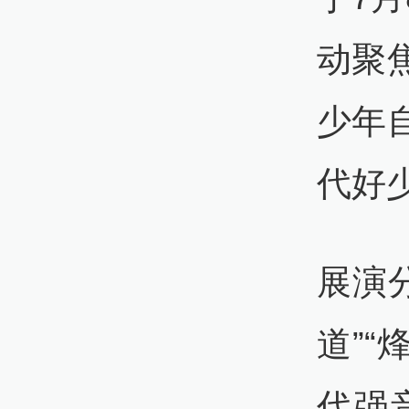
动聚
少年
代好
展演分
道”“
代强