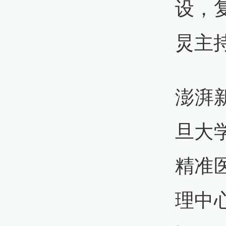
设，
炅主
澎湃新
旦大
精准
理中