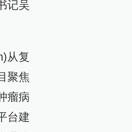
书记吴
n)从复
目聚焦
肿瘤病
平台建