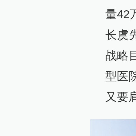
量4
长虞
战略
型医
又要