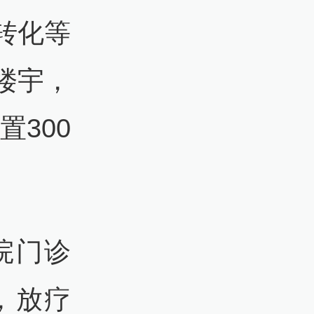
转化等
楼宇，
置300
院门诊
，放疗