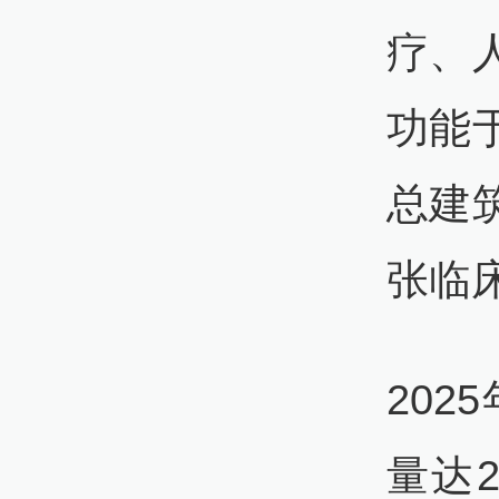
疗、
功能
总建筑
张临
20
量达