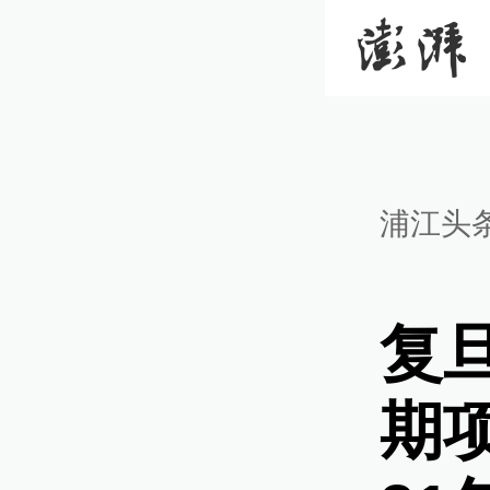
浦江头
复
期