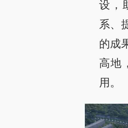
设，
系、
的成
高地
用。