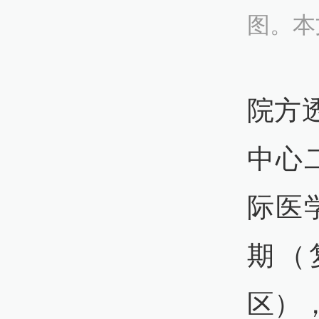
图。本
院方
中心
际医
期（
区）