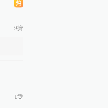
9赞
1赞