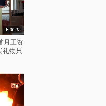
00:38
首月工资
买礼物只