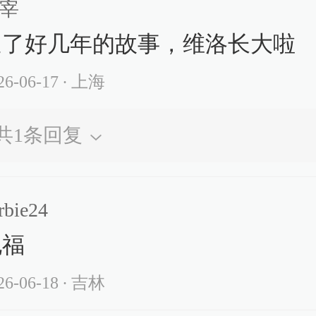
宰
追了好几年的故事，维洛长大啦
26-06-17
∙ 上海
共
1
条回复
rbie24
祝福
26-06-18
∙ 吉林