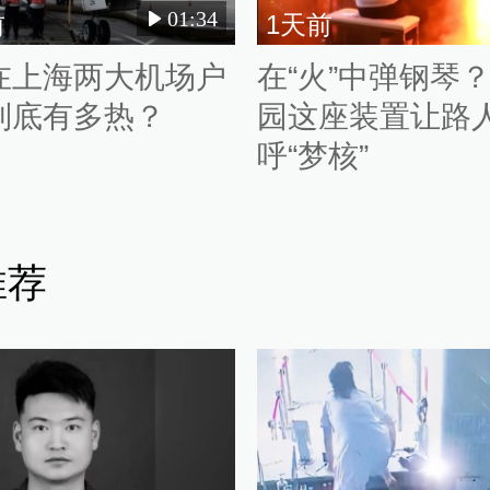
01:34
前
1天前
在上海两大机场户
在“火”中弹钢琴
到底有多热？
园这座装置让路
呼“梦核”
推荐