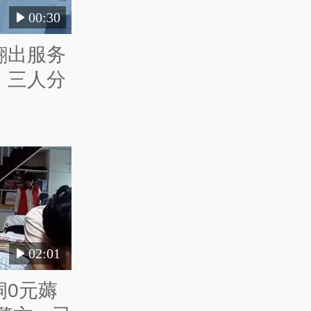
00:30
翻出服务
，三人分
02:01
洞0元薅