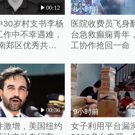
00:12
8小时前
中30岁村支书李杨
医院收费员飞身
工作中不幸遇难，
台急救癫痫青年
“南郑区优秀共产
工协作抢回一命
号
00:36
9小时前
件激增，美国纽约
女子利用平台漏