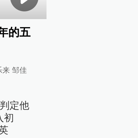
年的五
乐来 邹佳
曾判定他
入初
英