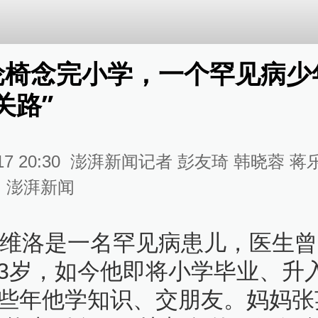
轮椅念完小学，一个罕见病少
关路”
17 20:30
澎湃新闻记者 彭友琦 韩晓蓉 蒋
：
澎湃新闻
的维洛是一名罕见病患儿，医生
3岁，如今他即将小学毕业、升
些年他学知识、交朋友。妈妈张