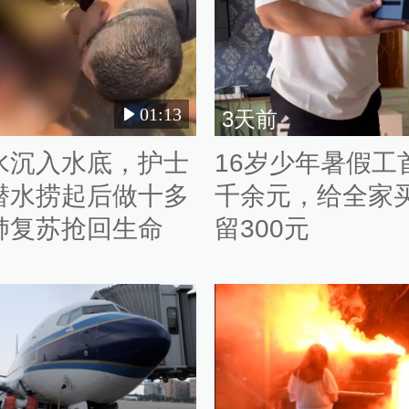
01:13
3天前
水沉入水底，护士
16岁少年暑假工
潜水捞起后做十多
千余元，给全家
肺复苏抢回生命
留300元