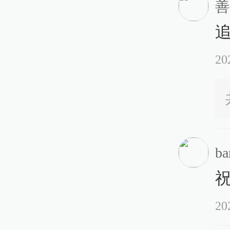
善
20
ba
20