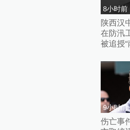
8小时前
陕西汉
在防汛
被追授
党员”称
9小时前
伤亡事