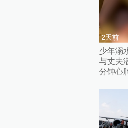
2天前
少年溺
与丈夫
分钟心