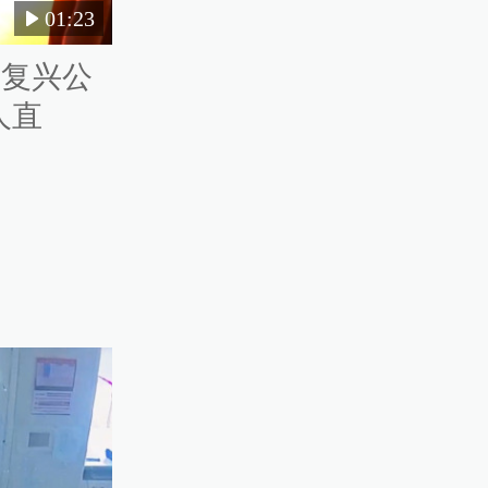
01:23
？复兴公
人直