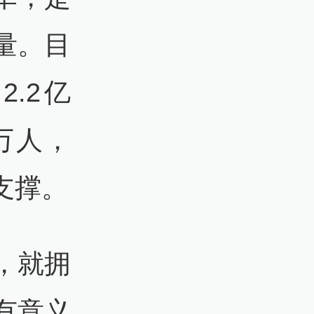
量。目
.2亿
万人，
支撑。
，就拥
有意义