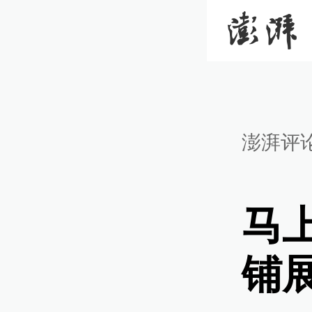
澎湃评
马
铺