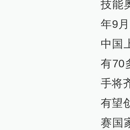
技能
年9
中国
有7
手将
有望
赛国