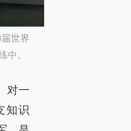
8届世界
练中。
。对一
支知识
军，是