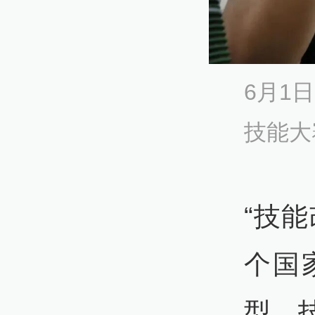
​6月
技能大
“技
个国
型、