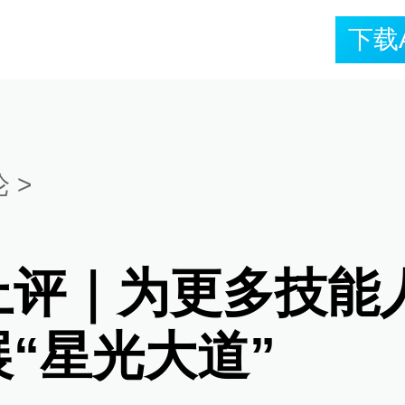
下载
论
>
上评｜为更多技能
展“星光大道”