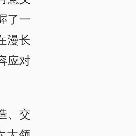
握了一
在漫长
容应对
造、交
六大领