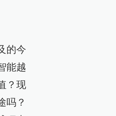
及的今
智能越
值？现
途吗？