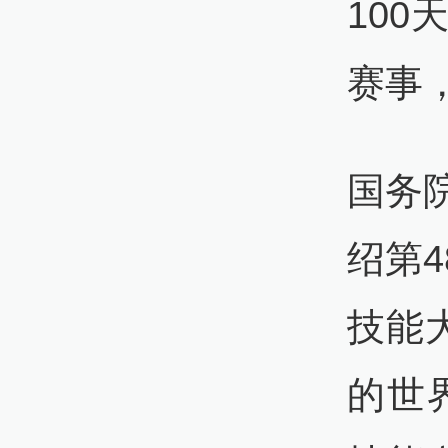
10
赛事
国务
绍第
技能
的世