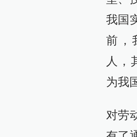
我国
前，
人，
为我
对劳
有了