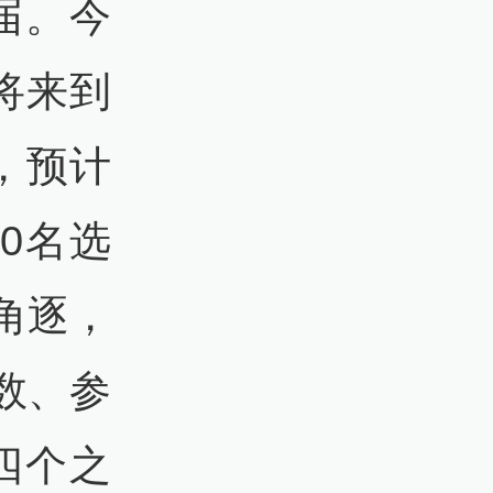
届。今
将来到
，预计
0名选
角逐，
数、参
四个之