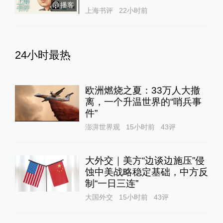
播客
上海书评
22小时前
24小时最热
欧洲燃烧之夏：33万人大撤
离，一个升温世界的“哨兵事
件”
澎湃世界观
15小时前
43
评
大外交｜美方“边谈边施压”侵
蚀中美战略稳定基础，中方反
制“一日三连”
大国外交
15小时前
43
评