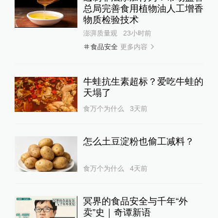
总局完善食用植物油人工增香
物质检验技术
澎湃质量观
23小时前
更多内容
食品安全
牛蛙抗生素超标？爱吃牛蛙的
天塌了
食万个为什么
3天前
怎么土豆淀粉也偷工减料？
食万个为什么
4天前
冥界的食品安全与千年“外
卖”史｜奇谭新语