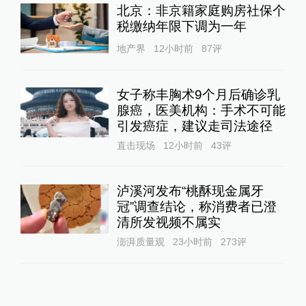
北京：非京籍家庭购房社保个
税缴纳年限下调为一年
地产界
12小时前
87
评
女子称丰胸术9个月后确诊乳
腺癌，医美机构：手术不可能
引发癌症，建议走司法途径
直击现场
12小时前
43
评
泸溪河发布“桃酥现金属牙
冠”调查结论，称消费者已澄
清所发视频不属实
澎湃质量观
23小时前
273
评