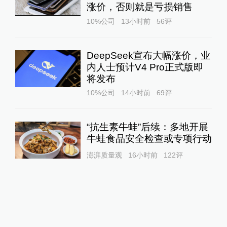
涨价，否则就是亏损销售
10%公司
13小时前
56
评
DeepSeek宣布大幅涨价，业
内人士预计V4 Pro正式版即
将发布
10%公司
14小时前
69
评
“抗生素牛蛙”后续：多地开展
牛蛙食品安全检查或专项行动
澎湃质量观
16小时前
122
评