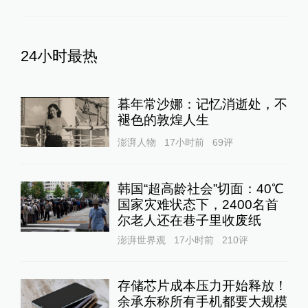
24小时最热
暮年常沙娜：记忆消逝处，不
褪色的敦煌人生
澎湃人物
17小时前
69
评
韩国“超高龄社会”切面：40℃
国家灾难状态下，2400名首
尔老人还在巷子里收废纸
澎湃世界观
17小时前
210
评
存储芯片成本压力开始释放！
余承东称所有手机都要大规模