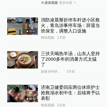
更多内容
虚假视频
消防凌晨掰折停车杆进小区救
火，青岛涉事停车场：辞退当
班保安，调整入口设施
00:41
锋线视频
1天前
三伏天喝热羊汤，山东人坚持
了2000多年的消暑方式太猛
了
超级乡村研究所
3天前
济南卫健委回应两位休班护士
抢救溺水初中生：后续将予以
表彰
00:42
锋线视频
2天前