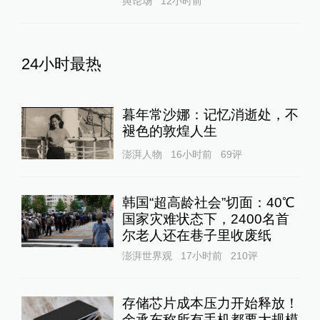
舆论场
12小时前
24小时最热
暮年常沙娜：记忆消逝处，不
褪色的敦煌人生
澎湃人物
16小时前
69
评
韩国“超高龄社会”切面：40℃
国家灾难状态下，2400名首
尔老人还在巷子里收废纸
澎湃世界观
17小时前
210
评
存储芯片成本压力开始释放！
余承东称所有手机都要大规模