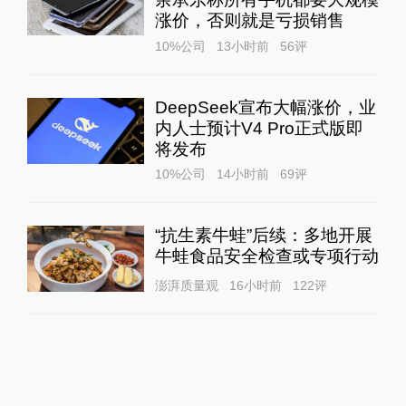
涨价，否则就是亏损销售
10%公司
13小时前
56
评
DeepSeek宣布大幅涨价，业
内人士预计V4 Pro正式版即
将发布
10%公司
14小时前
69
评
“抗生素牛蛙”后续：多地开展
牛蛙食品安全检查或专项行动
澎湃质量观
16小时前
122
评