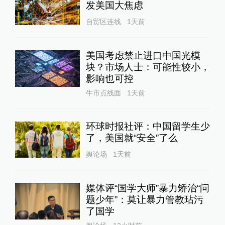
发美国大焦虑
自贸区连线
1天前
美国考虑禁止进口中国光模
块？市场人士：可能性较小，
影响也可控
牛市点线面
1天前
环球时报社评：中国留学生少
了，美国就“安全”了么
舆论场
1天前
媒体评“国学大师”暴力矫治“问
题少年”：莫让暴力管教玷污
了国学