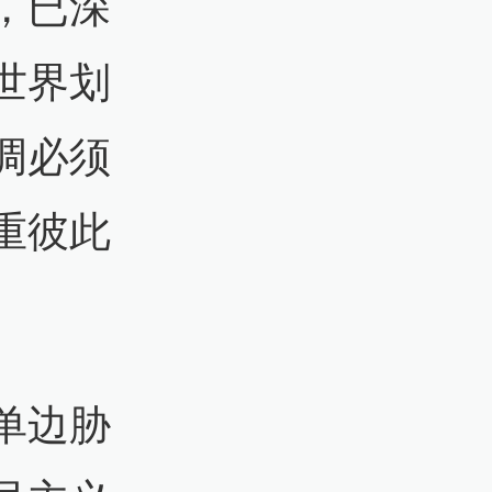
，已深
世界划
调必须
重彼此
。
单边胁