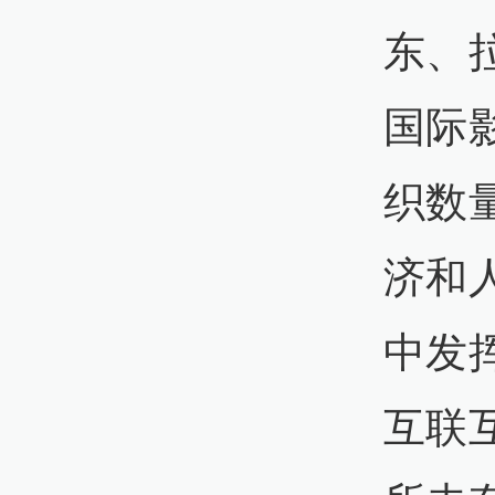
东、
国际
织数
济和
中发
互联