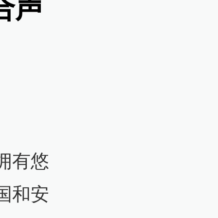
合声
拥有悠
国和安