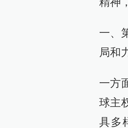
精神
一、
局和
一方
球主
具多