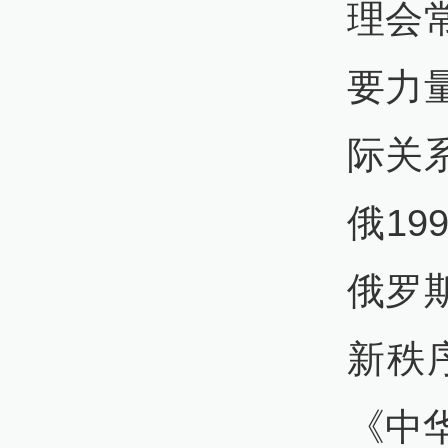
理会
要力
际关
俄19
俄罗
新秩
《中