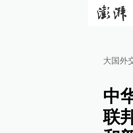
大国外
中
联