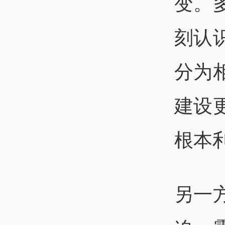
变。
刻认
分为
建设
根本
另一