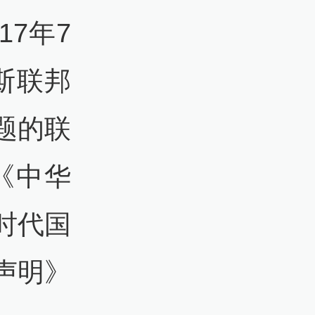
7年7
斯联邦
题的联
《中华
时代国
声明》