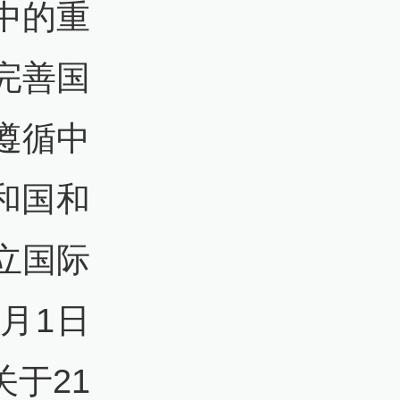
中的重
完善国
遵循中
共和国和
立国际
月1日
于21