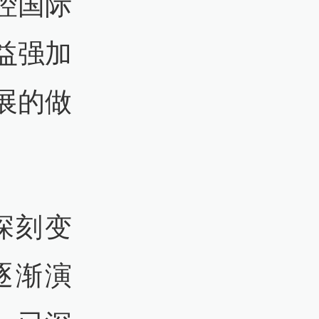
控国际
益强加
展的做
深刻变
逐渐演