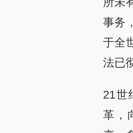
所未
事务
于全
法已
21
革，