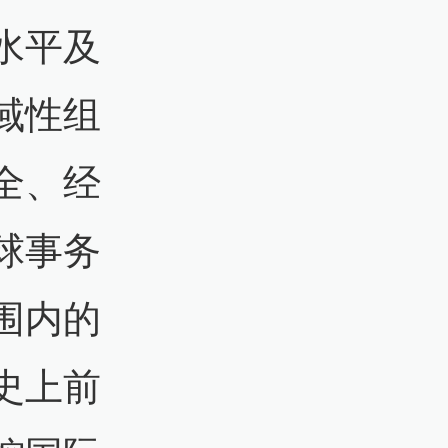
水平及
域性组
全、经
球事务
围内的
史上前