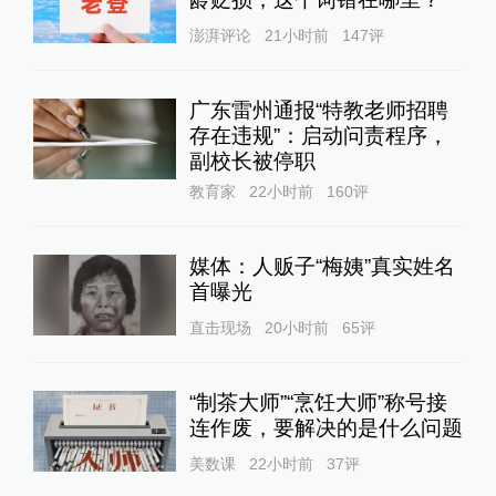
澎湃评论
21小时前
147
评
广东雷州通报“特教老师招聘
存在违规”：启动问责程序，
副校长被停职
教育家
22小时前
160
评
媒体：人贩子“梅姨”真实姓名
首曝光
直击现场
20小时前
65
评
“制茶大师”“烹饪大师”称号接
连作废，要解决的是什么问题
美数课
22小时前
37
评