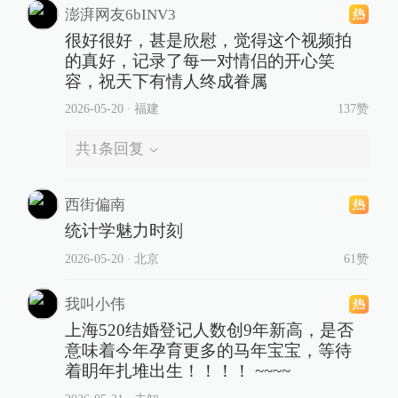
澎湃网友6bINV3
很好很好，甚是欣慰，觉得这个视频拍
的真好，记录了每一对情侣的开心笑
容，祝天下有情人终成眷属
2026-05-20
∙ 福建
137赞
共
1
条回复
西街偏南
统计学魅力时刻
2026-05-20
∙ 北京
61赞
我叫小伟
上海520结婚登记人数创9年新高，是否
意味着今年孕育更多的马年宝宝，等待
着眀年扎堆出生！！！！ ~~~~