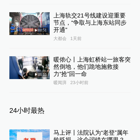
上海轨交21号线建设迎重要
节点，“争取与上海东站同步
开通”
00:51
大都会
1天前
暖侬心丨上海虹桥站一旅客突
然倒地，他们跪地施救接
力“抢”回一命
00:15
暖闻湃
23小时前
24小时最热
马上评丨法院认为“老登”属年
龄贬损，这个词错在哪里？