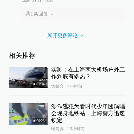
2026-05-21
∙ 未知
共
1
条回复
展开更多评论
相关推荐
实测：在上海两大机场户外工
作到底有多热？
01:34
大都会
4小时前
涉诈逃犯为看时代少年团演唱
会现身地铁站，上海警方迅速
锁定
00:23
暖闻湃
23小时前