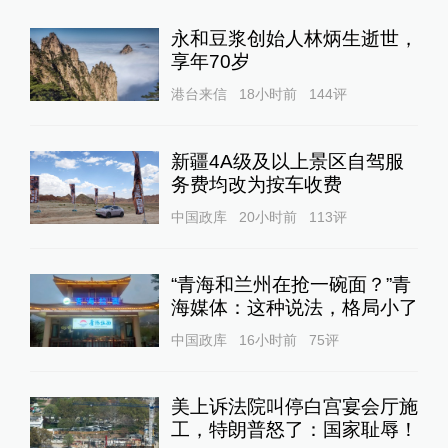
永和豆浆创始人林炳生逝世，
享年70岁
港台来信
18小时前
144
评
新疆4A级及以上景区自驾服
务费均改为按车收费
中国政库
20小时前
113
评
“青海和兰州在抢一碗面？”青
海媒体：这种说法，格局小了
中国政库
16小时前
75
评
美上诉法院叫停白宫宴会厅施
工，特朗普怒了：国家耻辱！