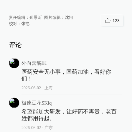
责任编辑：
郑景昕
图片编辑：
沈轲
123
校对：
张艳
评论
外向喜鹊lK
医药安全无小事，国药加油，看好你
们！
2026-06-02
∙ 上海
极速豆花SKiq
希望能加大研发，让好药不再贵，老百
姓都用得起。
2026-06-02
∙ 广东