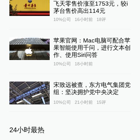
飞天零售价涨至1753元，较i
茅台售价高出114元
10%公司
16小时前
18
评
苹果官网：Mac电脑可配合苹
果智能使用千问，进行文本创
作、使用Siri问答
10%公司
18小时前
宋致远被查，东方电气集团党
组：坚决拥护党中央决定
10%公司
21小时前
15
评
24小时最热