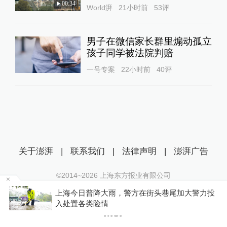
00:34
World湃
21小时前
53
评
男子在微信家长群里煽动孤立
孩子同学被法院判赔
一号专案
22小时前
40
评
关于澎湃
|
联系我们
|
法律声明
|
澎湃广告
©2014~
2026
上海东方报业有限公司
沪ICP证：沪B2-20170116 | 沪ICP备14003370号
车
上海今日普降大雨，警方在街头巷尾加大警力投
互联网新闻信息服务许可证：31120170006
入处置各类险情
沪公网安备 31010602000299号