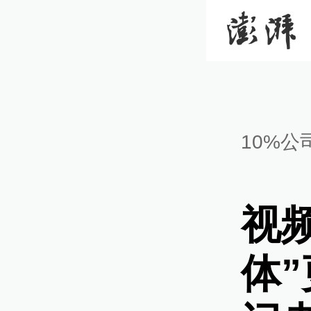
10%公
视
体