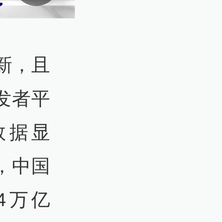
新，且
发者平
。数据显
，中国
4万亿