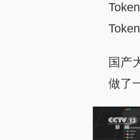
To
Tok
国产
做了