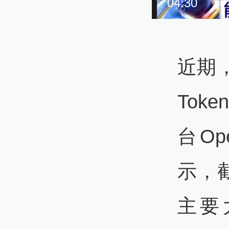
04:30
近期
To
台Op
示，
主要