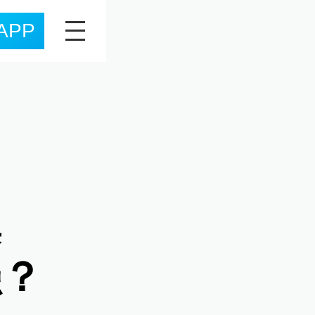
APP
集
强？