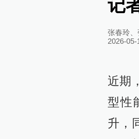
记
张春玲、
2026-05-
近期
型性
升，