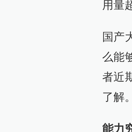
用量
国产
么能
者近
了解
能力