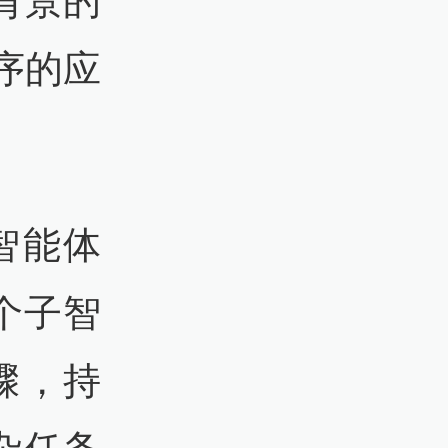
背景的
序的应
打智能体
个子智
骤，持