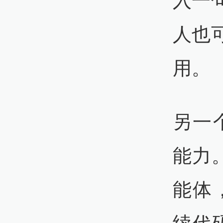
入一
人也
用。
另一个
能力
能体