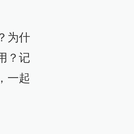
？为什
用？记
，一起