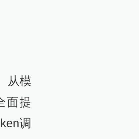
。从模
全面提
en调