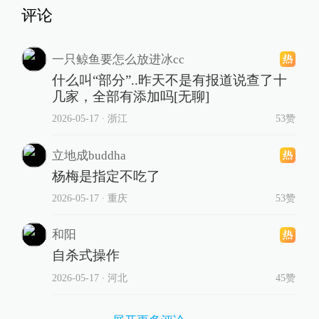
评论
一只鲸鱼要怎么放进冰cc
什么叫“部分”..昨天不是有报道说查了十
几家，全部有添加吗[无聊]
2026-05-17
∙ 浙江
53赞
立地成buddha
杨梅是指定不吃了
2026-05-17
∙ 重庆
53赞
和阳
自杀式操作
2026-05-17
∙ 河北
45赞