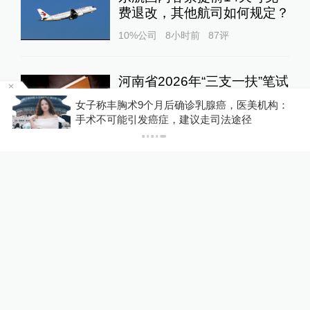
费退改，其他航司如何规定？
10%公司
8小时前
87
评
河南省2026年“三支一扶”笔试
成绩作废，将重新组织笔试
金舰
女子称丰胸术9个月后确诊乳腺癌，医美机构：
手术不可能引发癌症，建议走司法途径
中国政库
7小时前
34
评
扫描“主播”｜主播利用未成年
人喊网友“爸爸”博流量，“母女
合拍”多账号被封禁
1
直击现场
14小时前
150
评
U17国足三连胜晋级明日之星
半决赛，定位球成最大亮点
运动家
17小时前
56
评