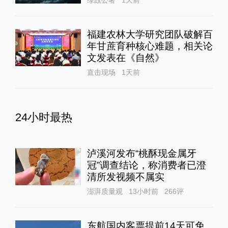
绿政公署
1天前
福建农林大学研究团队破解百
年甘蔗育种核心难题，相关论
文发表在《自然》
直击现场
1天前
24小时最热
泸溪河发布“桃酥现金属牙
冠”调查结论，称消费者已澄
清所发视频不属实
澎湃质量观
13小时前
266
评
东航国内客票提前14天可免