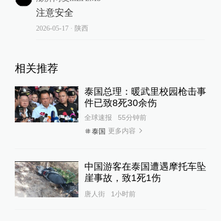
注意安全
2026-05-17
∙ 陕西
相关推荐
泰国总理：暖武里校园枪击事
件已致8死30余伤
全球速报
55分钟前
更多内容
泰国
中国游客在泰国遭遇摩托车坠
崖事故，致1死1伤
唐人街
1小时前