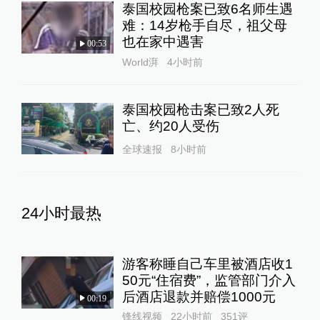
泰国校园枪案已致6名师生遇
难：14岁枪手自尽，祖父母
也在家中遇害
00:53
World湃
4小时前
泰国校园枪击案已致2人死
亡、约20人受伤
全球速报
8小时前
24小时最热
游客称睡自己车里被酒店收1
50元“住宿费”，监管部门介入
后酒店退款并赔偿1000元
00:19
锋线视频
22小时前
351
评