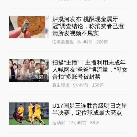
泸溪河发布“桃酥现金属牙
冠”调查结论，称消费者已澄
清所发视频不属实
澎湃质量观
8小时前
260
评
扫描“主播”｜主播利用未成年
人喊网友“爸爸”博流量，“母女
合拍”多账号被封禁
1
直击现场
9小时前
150
评
U17国足三连胜晋级明日之星
半决赛，定位球成最大亮点
运动家
12小时前
56
评