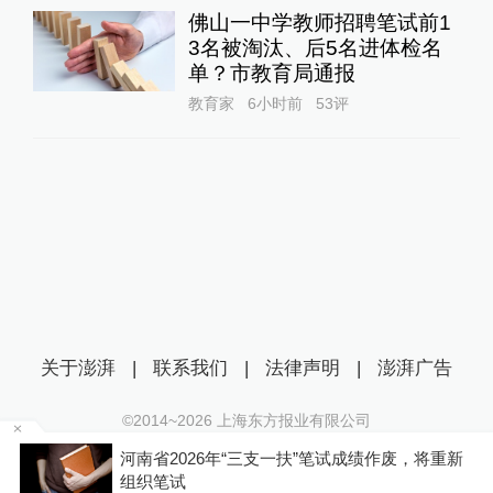
佛山一中学教师招聘笔试前1
3名被淘汰、后5名进体检名
单？市教育局通报
教育家
6小时前
53
评
关于澎湃
|
联系我们
|
法律声明
|
澎湃广告
©2014~
2026
上海东方报业有限公司
沪ICP证：沪B2-20170116 | 沪ICP备14003370号
基
河南省2026年“三支一扶”笔试成绩作废，将重新
互联网新闻信息服务许可证：31120170006
组织笔试