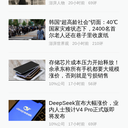
澎湃人物
20小时前
69
评
韩国“超高龄社会”切面：40℃
国家灾难状态下，2400名首
尔老人还在巷子里收废纸
澎湃世界观
20小时前
210
评
存储芯片成本压力开始释放！
余承东称所有手机都要大规模
涨价，否则就是亏损销售
10%公司
17小时前
56
评
DeepSeek宣布大幅涨价，业
内人士预计V4 Pro正式版即
将发布
10%公司
17小时前
69
评