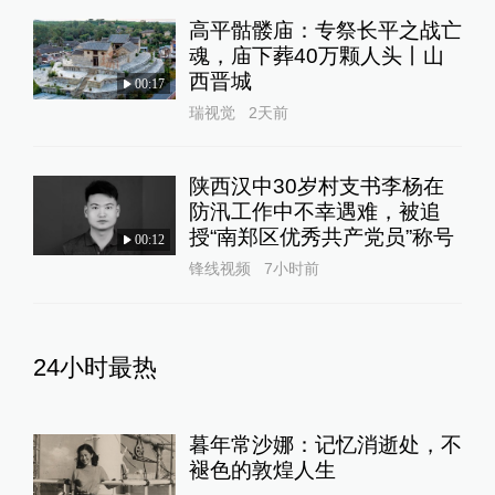
高平骷髅庙：专祭长平之战亡
魂，庙下葬40万颗人头丨山
西晋城
00:17
瑞视觉
2天前
陕西汉中30岁村支书李杨在
防汛工作中不幸遇难，被追
授“南郑区优秀共产党员”称号
00:12
锋线视频
7小时前
24小时最热
暮年常沙娜：记忆消逝处，不
褪色的敦煌人生