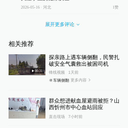
2026-05-16
∙ 河北
1赞
展开更多评论
相关推荐
探亲路上遇车辆侧翻，民警扎
破安全气囊救出被困司机
00:31
锋线视频
1天前
更多内容
车辆侧翻
群众想进献血屋避雨被拒？山
西忻州市中心血站回应
直击现场
7小时前