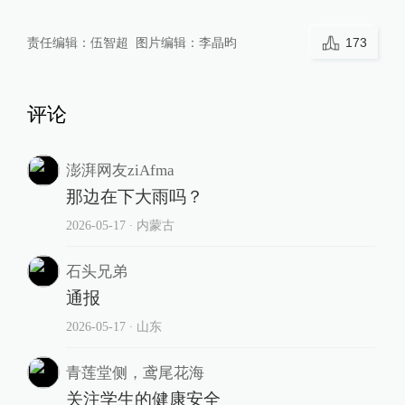
责任编辑：
伍智超
图片编辑：
李晶昀
173
评论
澎湃网友ziAfma
那边在下大雨吗？
2026-05-17
∙ 内蒙古
石头兄弟
通报
2026-05-17
∙ 山东
青莲堂侧，鸢尾花海
关注学生的健康安全