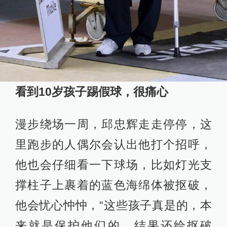
看到10岁孩子踢假球，很痛心
漫步绕场一周，邱忠辉走走停停，这
里跑步的人偶尔会认出他打个招呼，
他也会仔细看一下球场，比如灯光支
撑柱子上裹着的蓝色海绵体被抠破，
他会忧心忡忡，“这些孩子真是的，本
来就是保护他们的，结果还给抠破