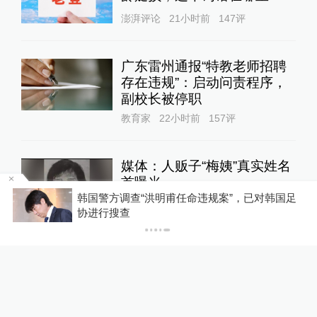
澎湃评论
21小时前
147
评
广东雷州通报“特教老师招聘
存在违规”：启动问责程序，
副校长被停职
教育家
22小时前
157
评
媒体：人贩子“梅姨”真实姓名
首曝光
增新
韩国警方调查“洪明甫任命违规案”，已对韩国足
直击现场
19小时前
65
评
协进行搜查
“制茶大师”“烹饪大师”称号接
连作废，要解决的是什么问题
美数课
21小时前
37
评