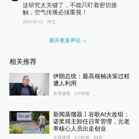
这研究太关键了，不能只盯着密切接
触，空气传播必须重视！
2026-05-15
∙ 河北
展开更多评论
相关推荐
伊朗总统：最高领袖决策过程
遭人利用
全球速报
2小时前
新闻蒸馏器丨谷歌AI大改组：
诺奖得主卸任日常管理，元老
率核心人员出走创业
全球速报
5小时前
34
评