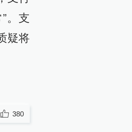
”。支
质疑将
380