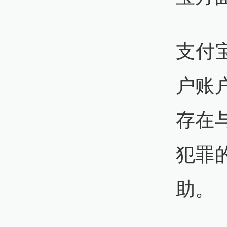
支付
户账
存在
犯罪
助。