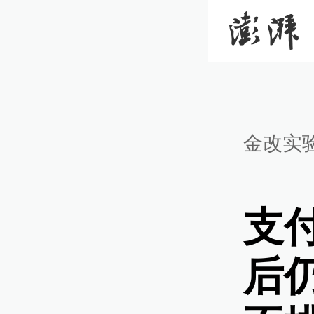
金改实
支
后