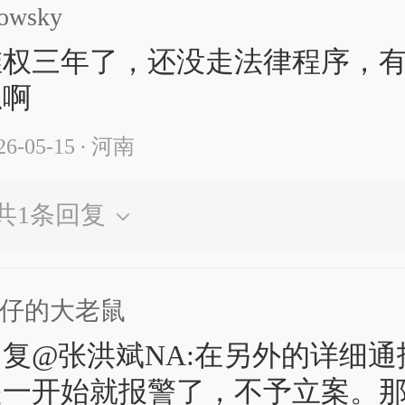
owsky
维权三年了，还没走法律程序，
思啊
26-05-15
∙ 河南
共
1
条回复
仔的大老鼠
回复@张洪斌NA:在另外的详细通
是一开始就报警了，不予立案。