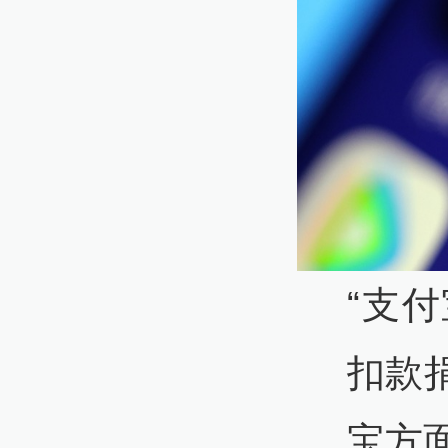
“支
扣款
宝方