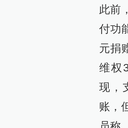
此前
付功
元捐
维权
现，
账，
员称