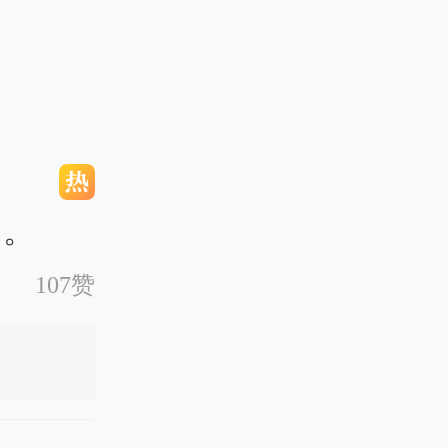
出。
107赞