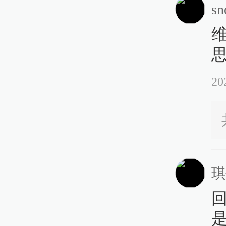
sn
20
琪