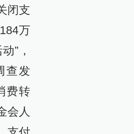
关闭支
84万
动”，
调查发
消费转
金会人
，支付