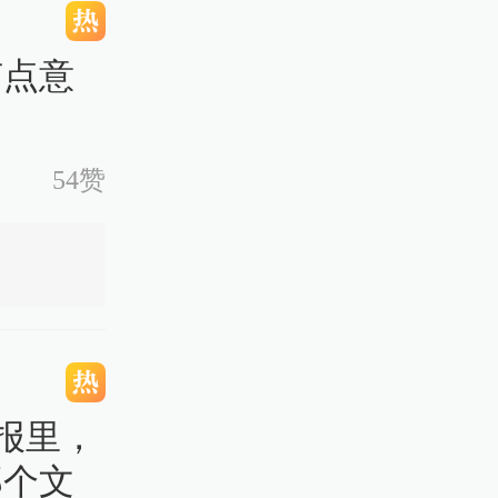
有点意
54赞
报里，
那个文