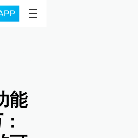
APP
功能
万：