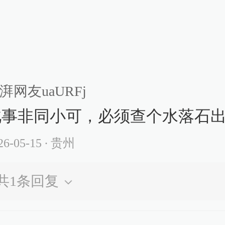
湃网友uaURFj
此事非同小可，必须查个水落石
26-05-15
∙ 贵州
共
1
条回复