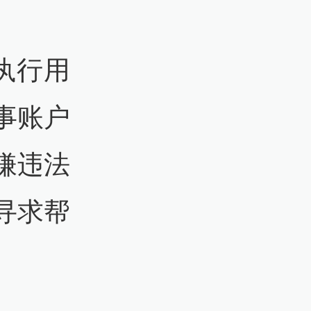
执行用
事账户
嫌违法
寻求帮