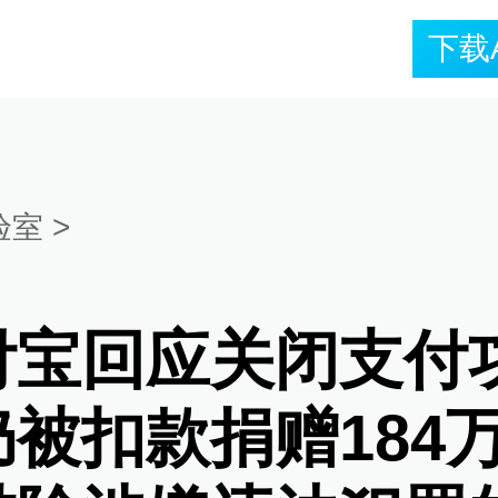
下载
验室
>
付宝回应关闭支付
仍被扣款捐赠184