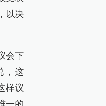
，以决
议会下
说，这
这样议
唯一的