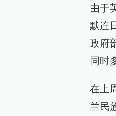
由于
默连
政府
同时
在上
兰民