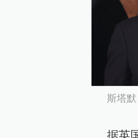
斯塔默
据英