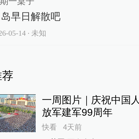
期一桌子
四岛早日解散吧
26-05-14
∙ 未知
推荐
一周图片｜庆祝中国
放军建军99周年
快看
4天前