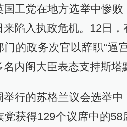
英国工党在地方选举中惨败
日来陷入执政危机。12日，
部门的政务次官以辞职“逼宫
多名内阁大臣表态支持斯塔
周举行的苏格兰议会选举中
族党获得129个议席中的58