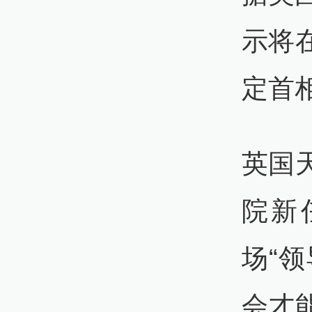
示将
定首
英国
院新
场“
会才