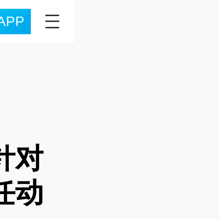
APP
针对
任动