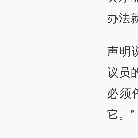
办法
声明
议员
必须
它。”