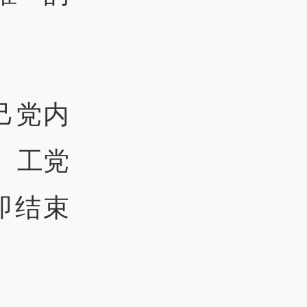
己党内
。工党
即结束