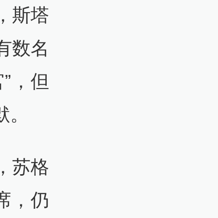
，斯塔
有数名
”，但
默。
，苏格
席，仍