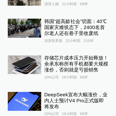
澎湃人物
21小时前
69
评
韩国“超高龄社会”切面：40℃
国家灾难状态下，2400名首
尔老人还在巷子里收废纸
澎湃世界观
22小时前
210
评
存储芯片成本压力开始释放！
余承东称所有手机都要大规模
涨价，否则就是亏损销售
10%公司
18小时前
56
评
DeepSeek宣布大幅涨价，业
内人士预计V4 Pro正式版即
将发布
10%公司
19小时前
69
评