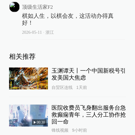
顶级生活家F2
棋如人生，以棋会友，这活动办得真
好！
2026-05-11
∙ 浙江
相关推荐
玉渊谭天丨一个中国新税号引
发美国大焦虑
自贸区连线
1天前
医院收费员飞身翻出服务台急
救癫痫青年，三人分工协作抢
回一命
00:30
锋线视频
9小时前