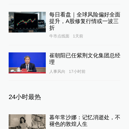
每日看盘｜全球风险偏好全面
提升，A股修复行情或一波三
折
牛市点线面
1天前
崔朝阳已任紫荆文化集团总经
理
人事风向
17小时前
24小时最热
暮年常沙娜：记忆消逝处，不
褪色的敦煌人生