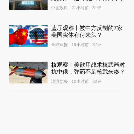
中国政库
21小时前
81
评
蓝厅观察丨被中方反制的7家
美国实体有何来头？
全球速报
19小时前
37
评
核观察｜美欲用战术核武器对
抗中俄，弹药不足核武来凑？
澎湃防务
10小时前
62
评