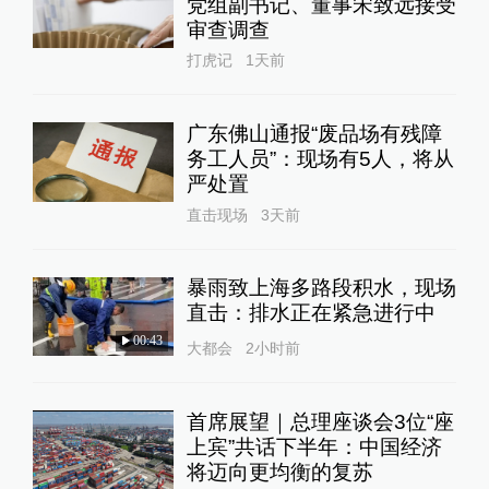
党组副书记、董事宋致远接受
审查调查
打虎记
1天前
广东佛山通报“废品场有残障
务工人员”：现场有5人，将从
严处置
直击现场
3天前
暴雨致上海多路段积水，现场
直击：排水正在紧急进行中
00:43
大都会
2小时前
首席展望｜总理座谈会3位“座
上宾”共话下半年：中国经济
将迈向更均衡的复苏