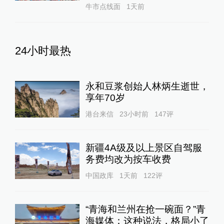
牛市点线面
1天前
24小时最热
永和豆浆创始人林炳生逝世，
享年70岁
港台来信
23小时前
147
评
新疆4A级及以上景区自驾服
务费均改为按车收费
中国政库
1天前
122
评
“青海和兰州在抢一碗面？”青
海媒体：这种说法，格局小了