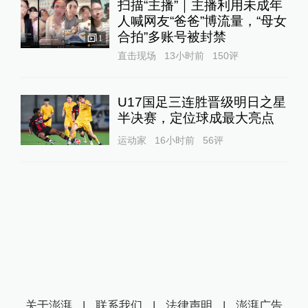
扫描“主播”｜主播利用未成年
人喊网友“爸爸”博流量，“母女
合拍”多账号被封禁
1
直击现场
13小时前
150
评
U17国足三连胜晋级明日之星
半决赛，定位球成最大亮点
运动家
16小时前
56
评
关于澎湃
|
联系我们
|
法律声明
|
澎湃广告