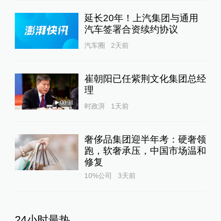
延长20年！上汽集团与通用
汽车签署合资续约协议
汽车圈
2天前
崔朝阳已任紫荆文化集团总经
理
00:31
时政湃
1天前
奢侈品集团迎半年考：硬奢领
跑，软奢承压，中国市场温和
修复
10%公司
3天前
24小时最热