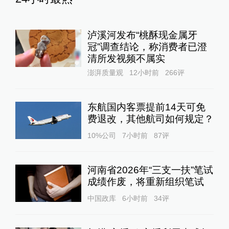
泸溪河发布“桃酥现金属牙
冠”调查结论，称消费者已澄
清所发视频不属实
澎湃质量观
12小时前
266
评
东航国内客票提前14天可免
费退改，其他航司如何规定？
10%公司
7小时前
87
评
河南省2026年“三支一扶”笔试
成绩作废，将重新组织笔试
中国政库
6小时前
34
评