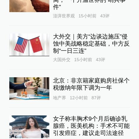
件”
澎湃世界观
15小时前
43
评
大外交｜美方“边谈边施压”侵
蚀中美战略稳定基础，中方反
制“一日三连”
大国外交
15小时前
43
评
北京：非京籍家庭购房社保个
税缴纳年限下调为一年
地产界
12小时前
87
评
女子称丰胸术9个月后确诊乳
腺癌，医美机构：手术不可能
引发癌症，建议走司法途径