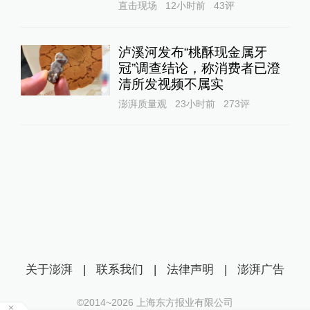
直击现场
12小时前
43
评
泸溪河发布“桃酥现金属牙
冠”调查结论，称消费者已澄
清所发视频不属实
澎湃质量观
23小时前
273
评
关于澎湃
|
联系我们
|
法律声明
|
澎湃广告
©2014~
2026
上海东方报业有限公司