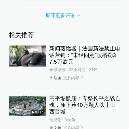
展开更多评论
相关推荐
新闻蒸馏器｜法国新法禁止电
话营销：“未经同意”顶格罚3
7.5万欧元
全球速报
22小时前
21
评
更多内容
法国
高平骷髅庙：专祭长平之战亡
魂，庙下葬40万颗人头丨山
西晋城
00:17
瑞视觉
3天前
更多内容
文物