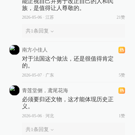
能正视自己并勇于改正自己的人和民
族，是值得让人尊敬的。
2026-05-06
∙ 江苏
21赞
共
1
条回复
南方小佳人
对于法国这个做法，还是很值得肯定
的。
2026-05-07
∙ 广东
5赞
青莲堂侧，鸢尾花海
必须要归还文物，这才能体现历史正
义。
2026-05-06
∙ 河北
1赞
共
1
条回复