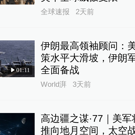
全球速报
2天前
伊朗最高领袖顾问：
策水平大滑坡，伊朗
全面备战
01:11
World湃
3天前
高边疆之谋·77｜美军
推向地月空间，太空