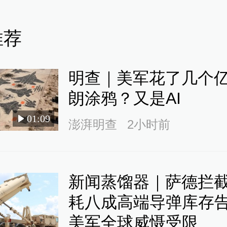
推荐
明查｜美军花了几个
朗涂鸦？又是AI
01:09
澎湃明查
2小时前
新闻蒸馏器｜萨德拦
耗八成高端导弹库存
美军全球威慑受限