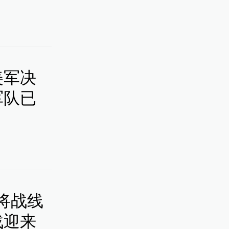
美军决
军队已
将战线
战迎来