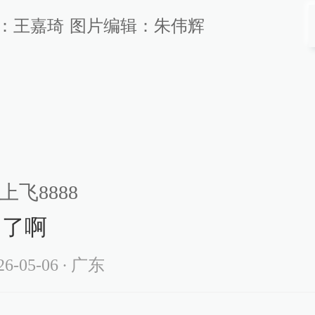
：
王嘉琦
图片编辑：
朱伟辉
上飞8888
阅了啊
26-05-06
∙ 广东