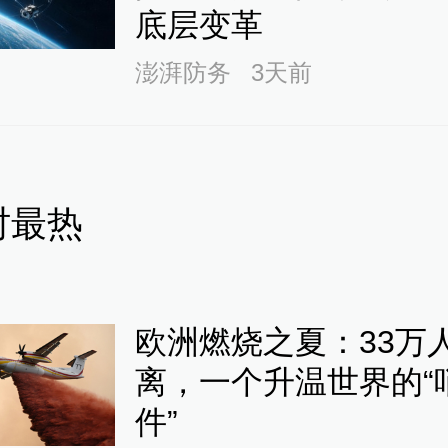
底层变革
澎湃防务
3天前
时最热
欧洲燃烧之夏：33万
离，一个升温世界的“
件”