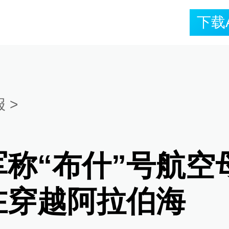
下载
报
>
军称“布什”号航空
在穿越阿拉伯海