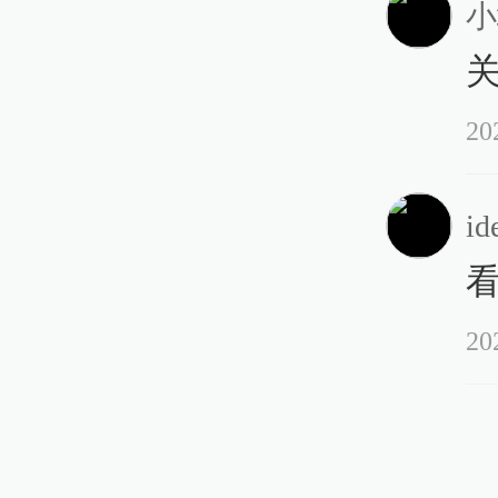
小
20
id
20