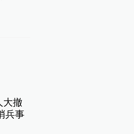
人大撤
哨兵事