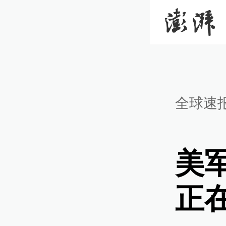
全球速
美
正