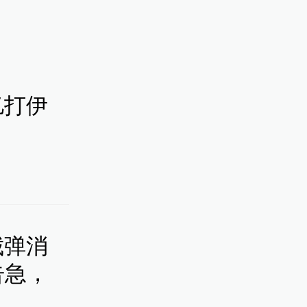
亿打伊
截弹消
告急，