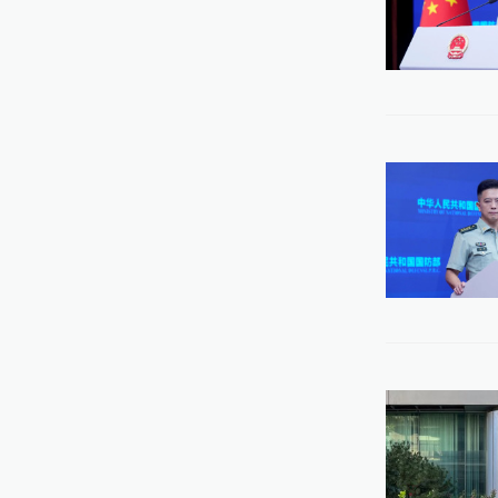
央
医
09:
航
员
09:
湖