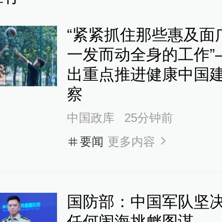
40
南浏阳烟花厂爆炸事故已致26人死
“紧紧抓住那些惠及面
受伤
一发而动全身的工作”
查看详情
出重点推进健康中国
察
56
中国政库
25分钟前
南浏阳烟花厂爆炸事故现场最新
要闻
更多内容
行第二轮排查
查看详情
国防部：中国军队坚
54
任何闹海挑衅图谋