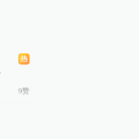
，当地烟
炸极为痛
责
9赞
所有烟花