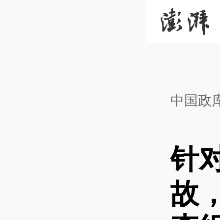
中国政
针
故