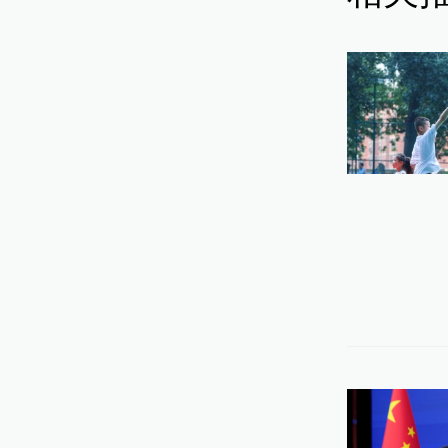
13:
湖
人
12:
湖
进
09: