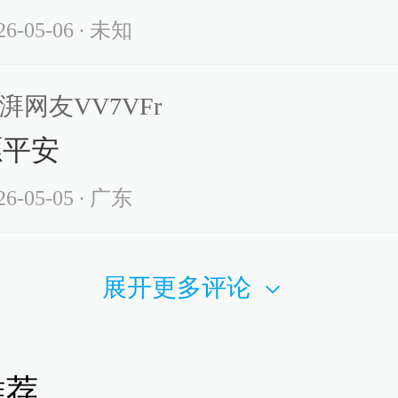
查看详情
26-05-06
∙ 未知
43
湃网友VV7VFr
阳烟花厂爆炸事故发布会：集中
愿平安
源做好伤员救治
查看详情
26-05-05
∙ 广东
41
展开更多评论
南浏阳烟花厂爆炸现场搜救基本完
查看详情
推荐