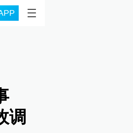
APP
事
故调