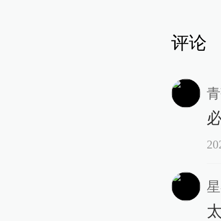
湖
花
评论
14:
青
长
心
20
14:
星
浏
爆