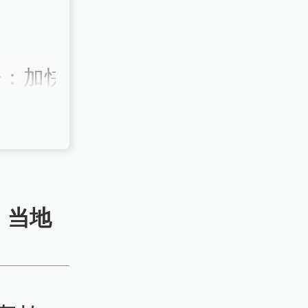
开：加快
伐
，当地