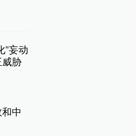
伤员救治
化”妄动
正威胁
：专业人
数和中
1伤，企