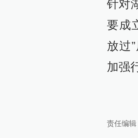
针对
19:
要成
张
现
放过
加强
19:
针
故
16:
责任编辑