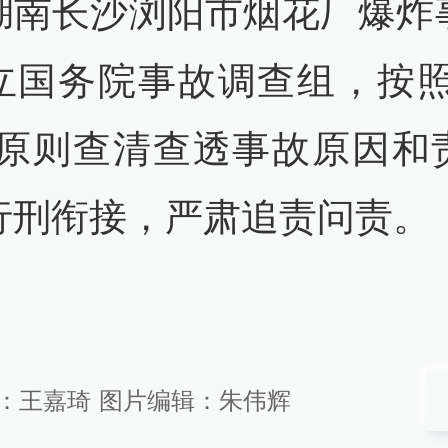
湖南长沙浏阳市烟花厂爆炸
33
立国务院事故调查组，按照
国清赶赴湖南长沙浏阳市烟花厂
场指导应急救援处置工作
”原则查清查透事故原因和
查看详情
行刑衔接，严肃追责问责。
07
对浏阳烟花厂爆炸事故，将成立
调查组
54
：
王嘉琦
图片编辑：
朱伟辉