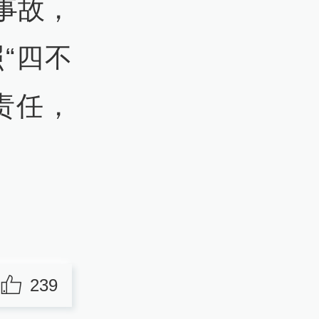
事故，
“四不
爆炸事故
责任，
国务院事
239