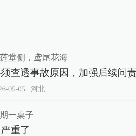
南浏阳烟花厂爆炸事故已致26死
爆竹生产企业全面停产整顿
查看详情
16
莲堂侧，鸢尾花海
沙市委市政府：对浏阳烟花厂爆
、无比自责
必须查透事故原因，加强后续问
查看详情
26-05-05
∙ 河北
15
期一桌子
阳烟花厂爆炸事故发布会：全市
太严重了
竹生产企业全面停产整顿