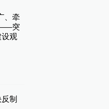
亡，61
广、牵
——突
建设观
情况：正
决反制