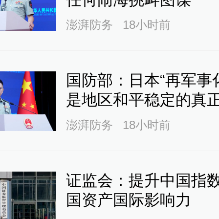
视探访湖南浏阳烟花厂爆炸事故
院：伤员多为骨伤
澎湃防务
18小时前
查看详情
39
国防部：日本“再军事
是地区和平稳定的真
拍湖南浏阳烟花厂爆炸事故现场
进入核心区域救援
澎湃防务
18小时前
查看详情
01
证监会：提升中国指
国资产国际影响力
南浏阳烟花厂爆炸事故已致21死6