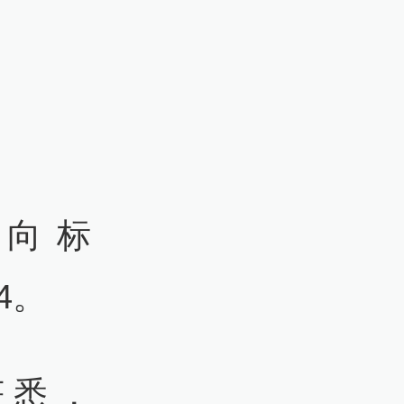
风向标
V4。
获悉，