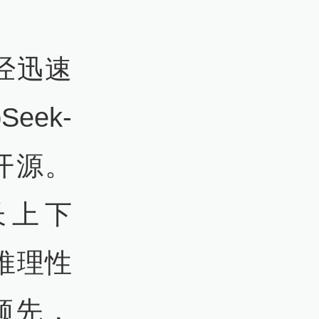
已经迅速
eek-
开源。
超长上下
推理性
领先，