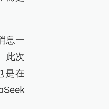
”消息一
。此次
，也是在
Seek