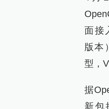
Ope
面接入
版本）
型，V
据Op
新包