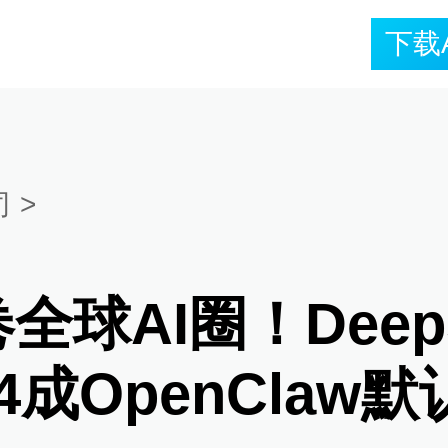
下载
司
>
全球AI圈！Deep
V4成OpenClaw