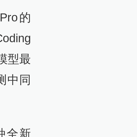
Pro的
oding
源模型最
测中同
一种全新