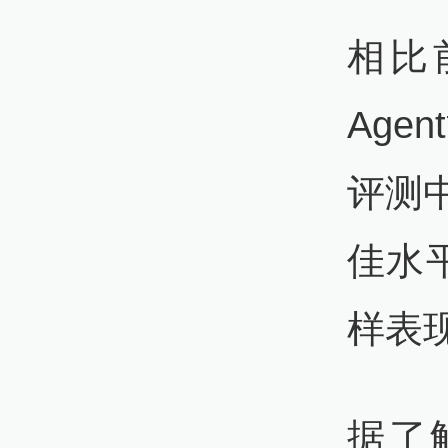
相比前
Agen
评测中
佳水
样表
据了解