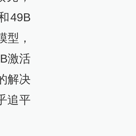
和49B
模型，
3B激活
的解决
乎追平