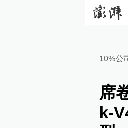
10%公
席卷
k-