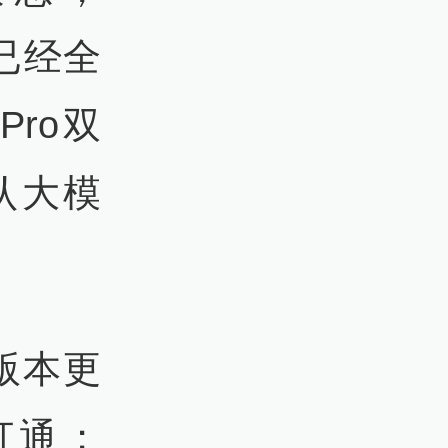
，已经全
Pro双
默认大模
4版本更
打通；