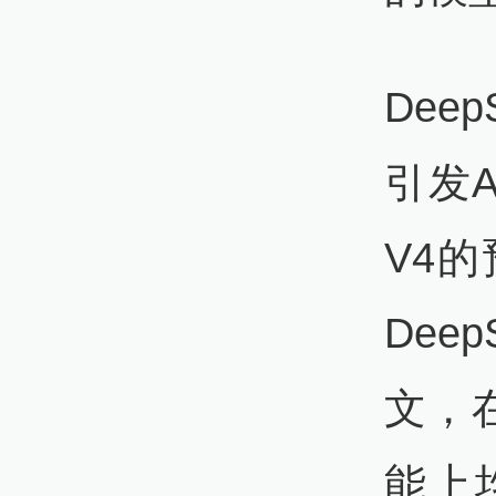
Dee
引发A
V4
Dee
文，
能上