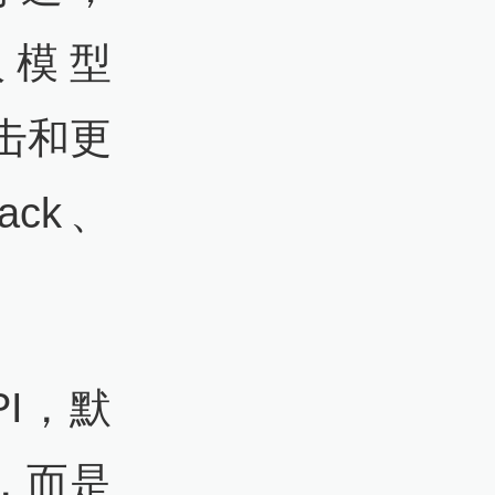
加入模型
击和更
ack、
PI，默
t，而是