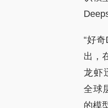
Deep
“好奇
出，
龙虾迅
全球层
的模