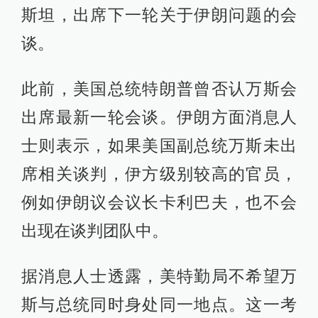
伊媒：伊朗袭击美海军第五舰队司令部
斯坦，出席下一轮关于伊朗问题的会
查看详情
谈。
05:50
美军连续第三晚空袭伊朗
此前，美国总统特朗普曾否认万斯会
查看详情
出席最新一轮会谈。伊朗方面消息人
03:38
美媒：特朗普已通知国会伊朗战事重新爆发
士则表示，如果美国副总统万斯未出
查看详情
席相关谈判，伊方级别较高的官员，
2026-07-13
例如伊朗议会议长卡利巴夫，也不会
22:38
出现在谈判团队中。
特朗普：恢复对伊朗封锁，将收取海峡货运
两成费用
查看详情
据消息人士透露，美特勤局不希望万
2026-06-29
斯与总统同时身处同一地点。这一考