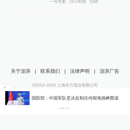
一号专案
22小时前
53
评
查看详情
05:59
伊朗代表团暂停伊美谈判，抗议特朗普威胁
言论
查看详情
03:43
伊朗谈判团队成员称伊石油制裁豁免草案已
敲定
关于澎湃
|
联系我们
|
法律声明
|
澎湃广告
查看详情
00:53
©2014~
2026
上海东方报业有限公司
沪ICP证：沪B2-20170116 | 沪ICP备14003370号
抗议特朗普威胁言论，伊朗代表团离开谈判
国防部：中国军队坚决反制任何闹海挑衅图谋
地点
互联网新闻信息服务许可证：31120170006
P
查看详情
沪公网安备 31010602000299号
2026-06-21
23:08