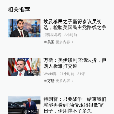
查看详情
相关推荐
2026-06-27
10:40
埃及移民之子赢得参议员初
选，检验美国民主党路线之争
伊朗高级官员：特朗普不遵守谈判和停火原
则
澎湃世界观
3小时前
查看详情
更多内容
美国
10:39
美副总统威胁：若伊朗诉诸暴力，将遭武力
万斯：美伊谈判充满波折，伊
回击
朗人极难打交道
查看详情
00:07
World湃
21小时前
31
评
07:29
更多内容
万斯
伊朗革命卫队称打击美军驻点以回应沿海地
区遭袭
查看详情
特朗普：只要战争一结束我们
就能再看到“油价压得很低”的
07:29
日子，伊朗撑不了多久
00:27