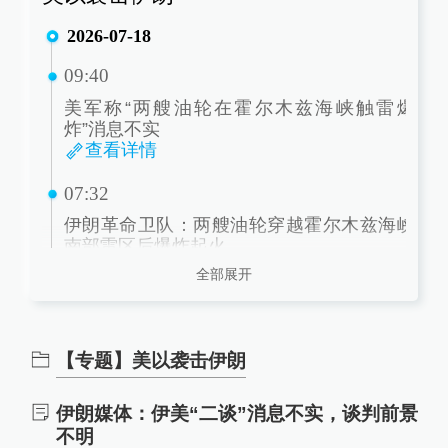
2026-07-18
09:40
美军称“两艘油轮在霍尔木兹海峡触雷爆
炸”消息不实
查看详情
07:32
伊朗革命卫队：两艘油轮穿越霍尔木兹海峡
南部雷区后爆炸起火
查看详情
全部展开
07:31
伊朗交通基础设施遭美军袭击
【专题】美以袭击伊朗
查看详情
07:23
伊朗媒体：伊美“二谈”消息不实，谈判前景
不明
伊朗称击落一架美军MQ-9无人机