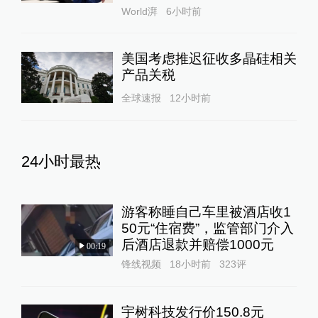
伊朗革命卫队：多份与美冲突相关声明为伪
World湃
6小时前
造内容
查看详情
美国考虑推迟征收多晶硅相关
2026-06-23
产品关税
22:21
全球速报
12小时前
伊朗代表：霍尔木兹海峡已免费开放
查看详情
24小时最热
2026-06-22
14:46
游客称睡自己车里被酒店收1
伊朗谈判团队：伊美首轮谈判达成协议含5
50元“住宿费”，监管部门介入
项要点
后酒店退款并赔偿1000元
查看详情
00:19
锋线视频
18小时前
323
评
09:39
伊方：伊美达成协议文件，结束黎巴嫩冲突
宇树科技发行价150.8元
取得“重大进展”