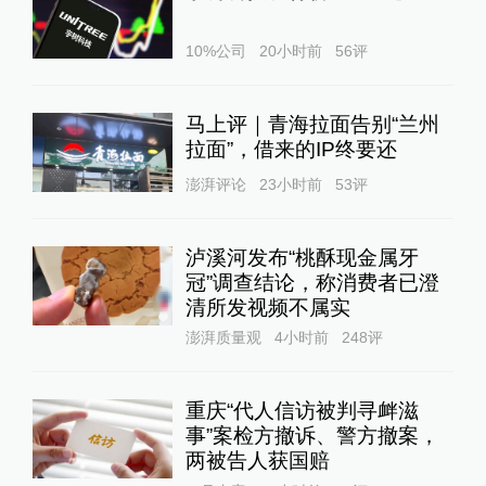
查看详情
10%公司
20小时前
56
评
09:16
卡塔尔与巴基斯坦联合声明：美伊首轮高级
别会谈结束
马上评｜青海拉面告别“兰州
查看详情
拉面”，借来的IP终要还
澎湃评论
23小时前
53
评
08:59
伊朗外交部：伊美技术谈判将继续进行
查看详情
泸溪河发布“桃酥现金属牙
冠”调查结论，称消费者已澄
08:11
清所发视频不属实
美媒称美伊谈判还在继续，伊朗谈判代表仍
澎湃质量观
4小时前
248
评
在现场
查看详情
重庆“代人信访被判寻衅滋
07:15
事”案检方撤诉、警方撤案，
伊媒：伊朗代表团拒绝继续在瑞士进行伊美
两被告人获国赔
谈判