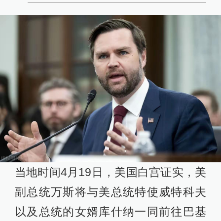
查看详情
2026-07-14
10:01
伊朗伊斯兰革命卫队称攻击并摧毁两艘“违规
船只”
查看详情
09:47
伊朗外长：伊朗永远是霍尔木兹海峡的守护
者
查看详情
09:12
当地时间4月19日，美国白宫证实，美
伊方：位于约旦的美军基地遭到导弹袭击
查看详情
副总统万斯将与美总统特使威特科夫
08:45
以及总统的女婿库什纳一同前往巴基