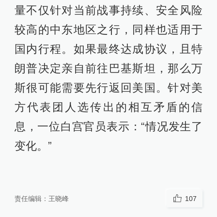
05:52
量不仅针对当前战事持续、安全风险
美官员：美伊计划于30日在卡塔尔首都举行
较高的中东地区之行，同样也适用于
会谈
查看详情
国内行程。如果最终达成协议，且特
2026-06-28
朗普决定亲自前往巴基斯坦，那么万
09:09
斯很可能需要先行返回美国。针对美
伊朗革命卫队：将以果断行动回应美方“侵
略”
方代表团人选传出的相互矛盾的信
查看详情
息，一位白宫官员表示：“情况发生了
07:27
变化。”
特朗普称美军打击伊朗导弹和无人机储存地
点
查看详情
05:48
责任编辑：
王晓峰
107
美国再对伊朗实施军事打击