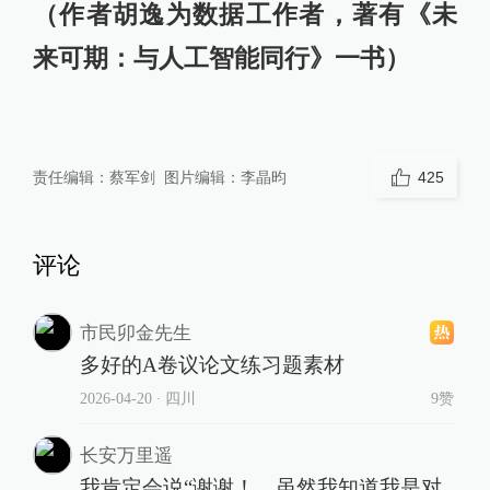
（作者胡逸为数据工作者，著有《未
来可期：与人工智能同行》一书）
责任编辑：
蔡军剑
图片编辑：
李晶昀
425
评论
市民卯金先生
多好的A卷议论文练习题素材
2026-04-20
∙ 四川
9赞
长安万里遥
我肯定会说“谢谢！，虽然我知道我是对