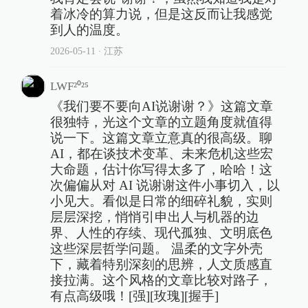
着冰冷的算力说，但是这反而让我感觉
到人的温度。
2026-05-11
∙ 江苏
LWF²⁰²⁵
《我们要不要向AI说谢谢？》这篇文章
很独特，光这个文章的立题角度就值得
说一下。这篇文章立意真的很高级。聊
AI，都在谈技术变革、未来危机这些宏
大命题，估计你写得太多了，哈哈！这
次偏偏从对 AI 说谢谢这件小事切入，以
小见大。看似是日常的细碎礼貌，实则
层层深挖，悄悄引申出人与机器的边
界、人性的存续、现代孤独、文明底色
这些深层哲学问题。 温柔的文字外壳
下，藏着特别深刻的思辨，人文质感直
接拉满。这个风格的文章比较对路子，
有点高级哦！[强][玫瑰][握手]