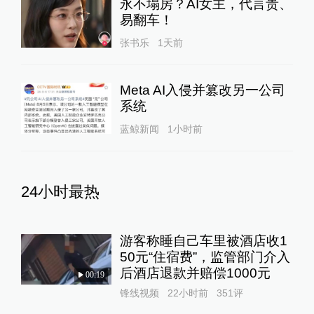
永不塌房？AI女主，代言贵、
易翻车！
张书乐
1天前
Meta AI入侵并篡改另一公司
系统
蓝鲸新闻
1小时前
24小时最热
游客称睡自己车里被酒店收1
50元“住宿费”，监管部门介入
后酒店退款并赔偿1000元
00:19
锋线视频
22小时前
351
评