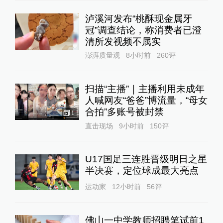
泸溪河发布“桃酥现金属牙
冠”调查结论，称消费者已澄
清所发视频不属实
澎湃质量观
8小时前
260
评
扫描“主播”｜主播利用未成年
人喊网友“爸爸”博流量，“母女
合拍”多账号被封禁
1
直击现场
9小时前
150
评
U17国足三连胜晋级明日之星
半决赛，定位球成最大亮点
运动家
12小时前
56
评
佛山一中学教师招聘笔试前1