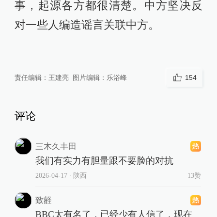
事，起源各方都很清楚。中方坚决反
对一些人编造谣言关联中方。
责任编辑：
王建亮
图片编辑：
乐浴峰
154
评论
三木久丰田
我们有实力有胆量跟不要脸的对抗
2026-04-17
∙ 陕西
13赞
致壡
BBC太有名了，已经少有人信了，现在