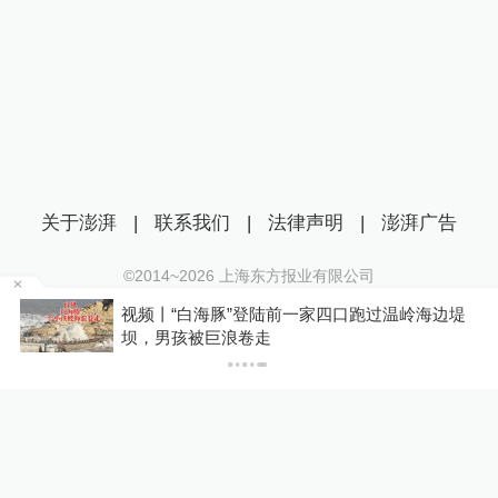
关于澎湃
|
联系我们
|
法律声明
|
澎湃广告
©2014~
2026
上海东方报业有限公司
沪ICP证：沪B2-20170116 | 沪ICP备14003370号
足
视频丨“白海豚”登陆前一家四口跑过温岭海边堤
互联网新闻信息服务许可证：31120170006
坝，男孩被巨浪卷走
沪公网安备 31010602000299号