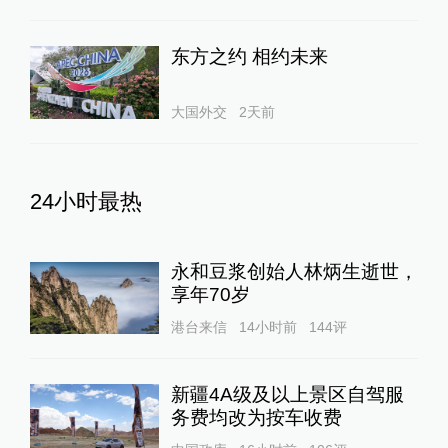
东方之约 相约未来
大国外交
2天前
24小时最热
永和豆浆创始人林炳生逝世，
享年70岁
港台来信
14小时前
144
评
新疆4A级及以上景区自驾服
务费均改为按车收费