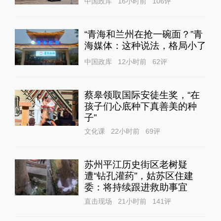
中国政库
16小时前
106
评
“青海和兰州在抢一碗面？”青
海媒体：这种说法，格局小了
中国政库
12小时前
62
评
蔡皋领取国际安徒生奖，“在
孩子们心底种下真善美的种
子”
文化课
22小时前
69
评
苏州平江历史街区老树疑
遭“钻孔灌药”，姑苏区住建
委：将持续跟进救助事宜
直击现场
21小时前
141
评