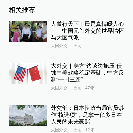
相关推荐
大道行天下｜最是真情暖人心
——中国元首外交的世界情怀
与大国气派
大国外交
1天前
大外交｜美方“边谈边施压”侵
蚀中美战略稳定基础，中方反
制“一日三连”
大国外交
1天前
47
评
外交部：日本执政当局官员炒
作“核选项”，是拿一亿多日本
人民的未来豪赌
大国外交
1天前
12
评