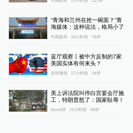
中国政库
22小时前
122
评
“青海和兰州在抢一碗面？”青
海媒体：这种说法，格局小了
中国政库
19小时前
78
评
蓝厅观察丨被中方反制的7家
美国实体有何来头？
全球速报
17小时前
34
评
美上诉法院叫停白宫宴会厅施
工，特朗普怒了：国家耻辱！
00:34
World湃
23小时前
56
评