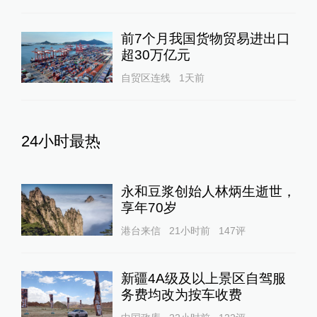
前7个月我国货物贸易进出口
超30万亿元
自贸区连线
1天前
24小时最热
永和豆浆创始人林炳生逝世，
享年70岁
港台来信
21小时前
147
评
新疆4A级及以上景区自驾服
务费均改为按车收费