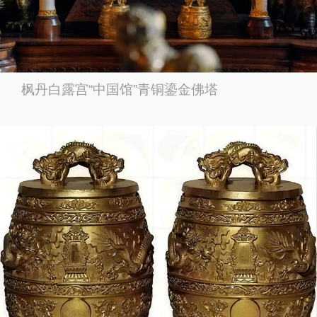
枫丹白露宫“中国馆”青铜鎏金佛塔