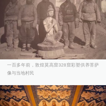
一百多年前，敦煌莫高窟328窟彩塑供养菩萨
像与当地村民