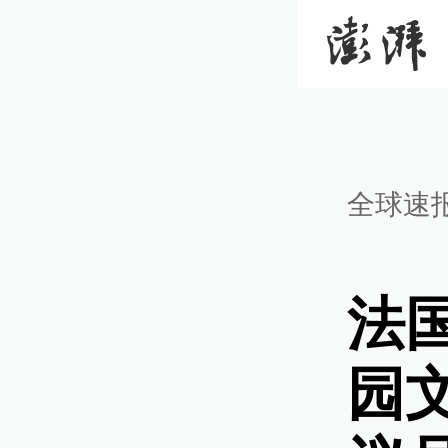
全球速
法
园