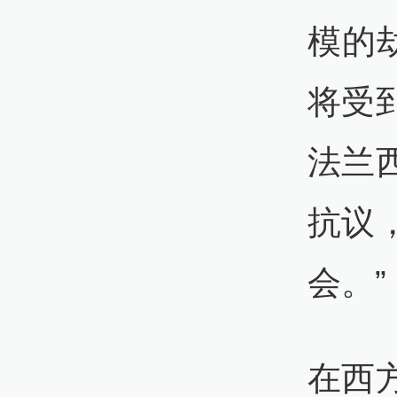
模的劫
将受
法兰
抗议
会。”
在西