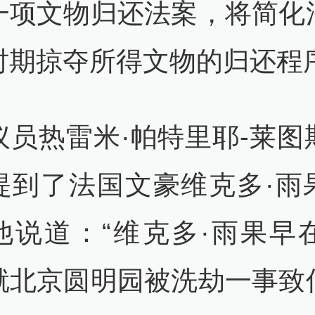
一项文物归还法案，将简化
时期掠夺所得文物的归还程
议员热雷米·帕特里耶-莱图
提到了法国文豪维克多·雨
他说道：“维克多·雨果早在1
就北京圆明园被洗劫一事致