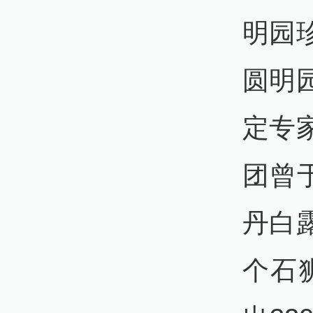
明园
圆明
定专
团曾
丹白
个石