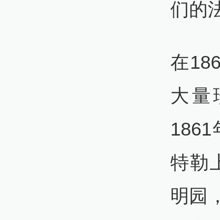
们的
在1
大量
18
特勒
明园