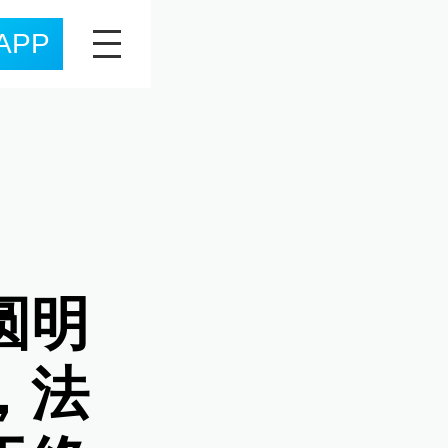
APP
圆明
，法