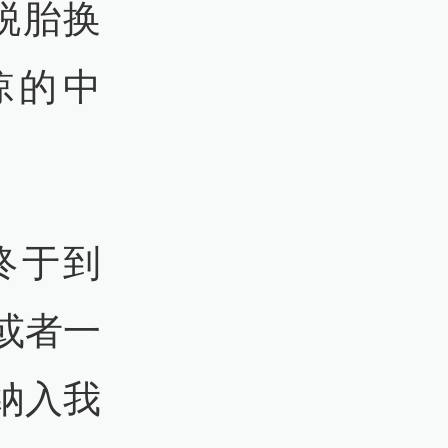
脱胎换
掠的中
终于到
或者一
纳入我