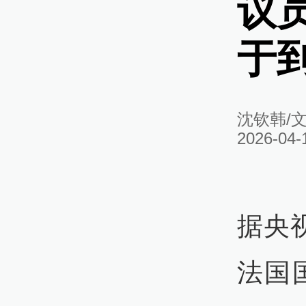
议
于
沈钦韩/
2026-04-
据央
法国