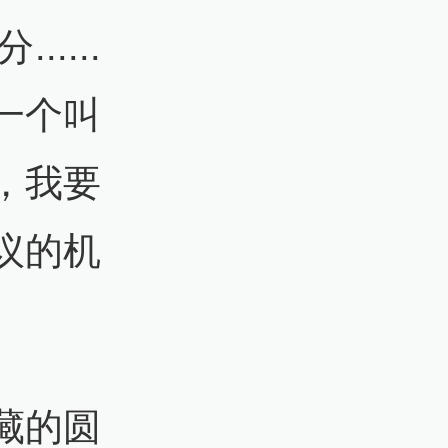
....
一个叫
，我要
议的机
藏的圆