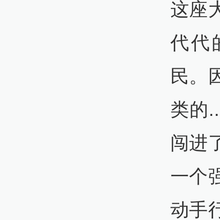
这座
代代
民。
类的.
闯进
一个
动手