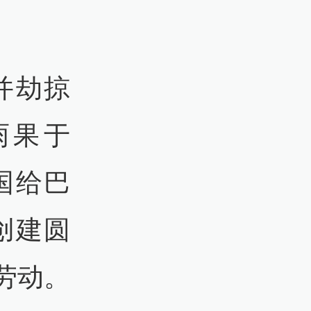
并劫掠
雨果于
国给巴
创建圆
劳动。