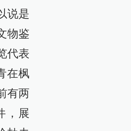
以说是
文物鉴
览代表
青在枫
前有两
件，展