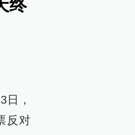
天终
3日，
票反对