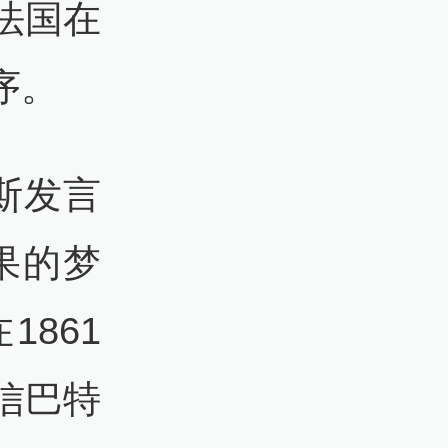
法国在
序。
斯发言
果的梦
861
信巴特