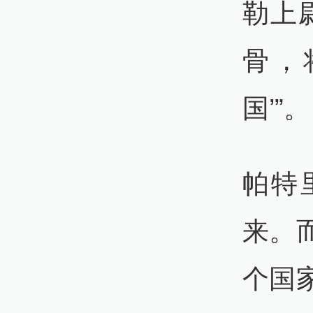
勒上
骨，
国’”。
帕特
来。
个国