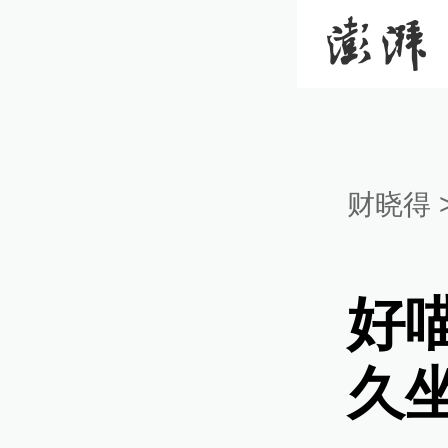
财晓得
好
久