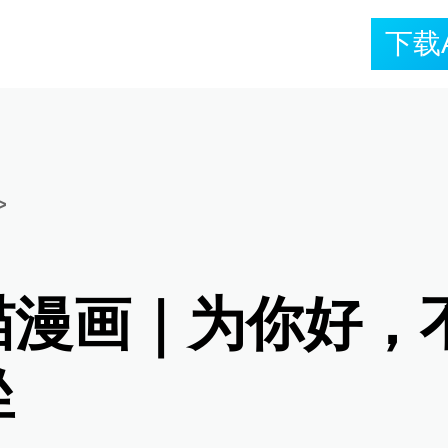
下载
>
喵漫画｜为你好，
坐