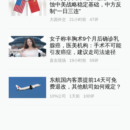
蚀中美战略稳定基础，中方反
制“一日三连”
大国外交
21小时前
47
评
女子称丰胸术9个月后确诊乳
腺癌，医美机构：手术不可能
引发癌症，建议走司法途径
直击现场
19小时前
59
评
东航国内客票提前14天可免
费退改，其他航司如何规定？
10%公司
1天前
100
评