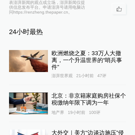
表澎湃新闻的观点或立场，澎湃新闻仅提
供信息发布平台。申请澎湃号请用电脑访
问https://renzheng.thepaper.cn。
24小时最热
欧洲燃烧之夏：33万人大撤
离，一个升温世界的“哨兵事
件”
澎湃世界观
21小时前
47
评
北京：非京籍家庭购房社保个
税缴纳年限下调为一年
地产界
19小时前
100
评
大外交｜美方“边谈边施压”侵