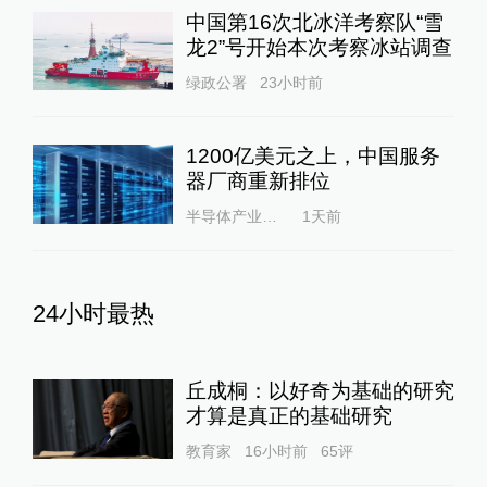
中国第16次北冰洋考察队“雪
龙2”号开始本次考察冰站调查
绿政公署
23小时前
1200亿美元之上，中国服务
器厂商重新排位
半导体产业纵横
1天前
24小时最热
丘成桐：以好奇为基础的研究
才算是真正的基础研究
教育家
16小时前
65
评