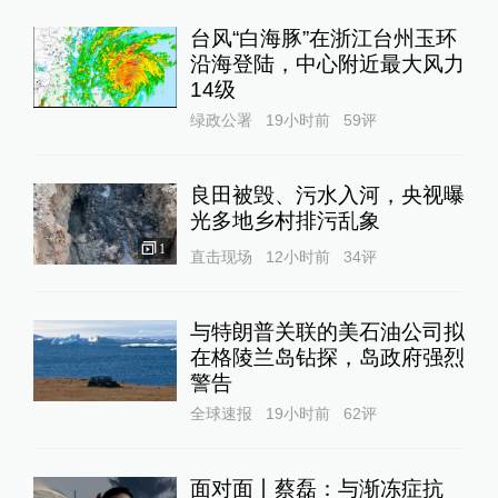
台风“白海豚”在浙江台州玉环
沿海登陆，中心附近最大风力
14级
绿政公署
19小时前
59
评
良田被毁、污水入河，央视曝
光多地乡村排污乱象
1
直击现场
12小时前
34
评
与特朗普关联的美石油公司拟
在格陵兰岛钻探，岛政府强烈
警告
全球速报
19小时前
62
评
面对面丨蔡磊：与渐冻症抗