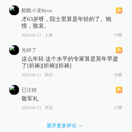
酷酷小龙Ryuu
才63岁呀，院士里算是年轻的了。惋
惜，致哀。
2026-04-13
∙ 上海
70赞
光碎了
这么年轻 这个水平的专家算是英年早逝
了[祈祷][祈祷][祈祷]
2026-04-13
∙ 四川
39赞
已注销
敬军礼
2026-04-13
∙ 河北
21赞
展开更多评论