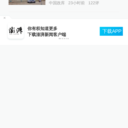
中国政库
23小时前
122
评
“青海和兰州在抢一碗面？”青
轮
海媒体：这种说法，格局小了
你有权知道更多
下载APP
下载澎湃新闻客户端
中国政库
19小时前
81
评
蓝厅观察丨被中方反制的7家
美国实体有何来头？
全球速报
18小时前
34
评
核观察｜美欲用战术核武器对
抗中俄，弹药不足核武来凑？
澎湃防务
8小时前
59
评