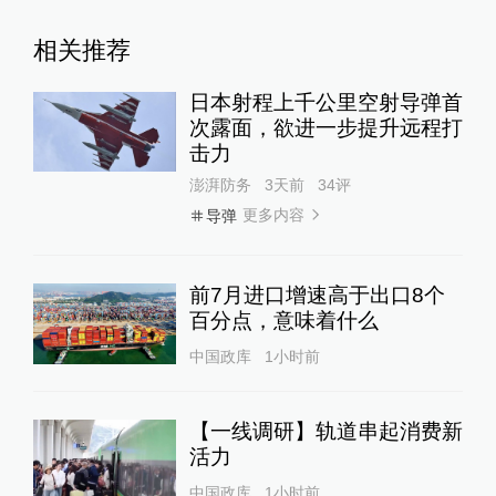
相关推荐
日本射程上千公里空射导弹首
次露面，欲进一步提升远程打
击力
澎湃防务
3天前
34
评
更多内容
导弹
前7月进口增速高于出口8个
百分点，意味着什么
中国政库
1小时前
【一线调研】轨道串起消费新
活力
中国政库
1小时前