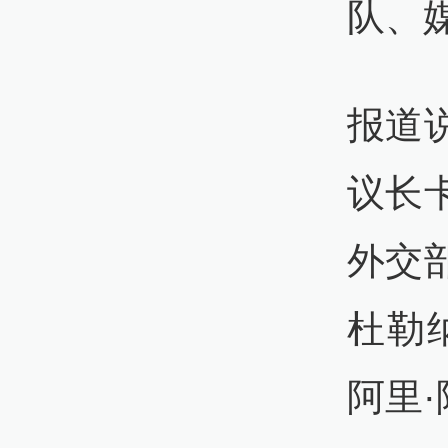
队、
07:
报道
伊
议长
外交
20
10:
杜勒
伊
阿里
船