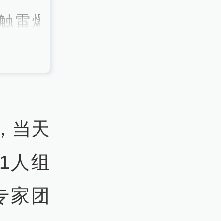
触雷爆
木兹海峡
，当天
1人组
专家团