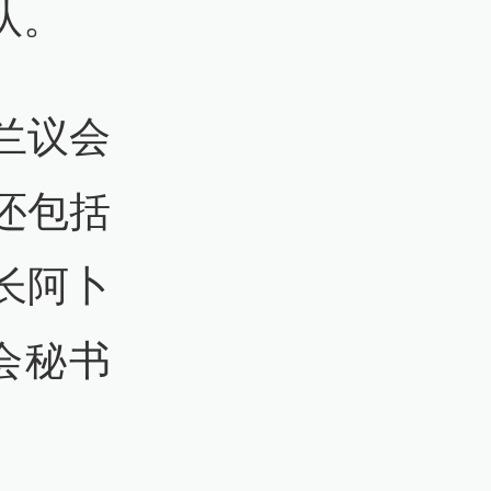
队。
兰议会
还包括
长阿卜
会秘书
艘“违规