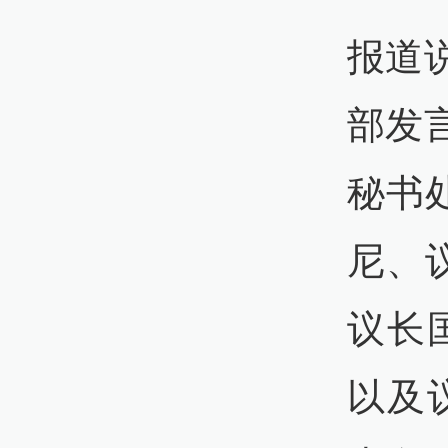
报道
09:
部发
伊
者
秘书
尼、
09:
议长
伊
以及
08: