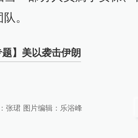
26-07-13
团队。
38
朗普：恢复对伊朗封锁，将收取
专题】美以袭击伊朗
成费用
查看详情
26-06-29
52
：
张珺
图片编辑：
乐浴峰
官员：美伊计划于30日在卡塔尔
谈