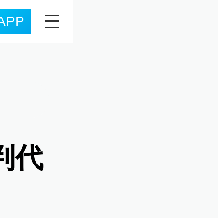
APP
判代