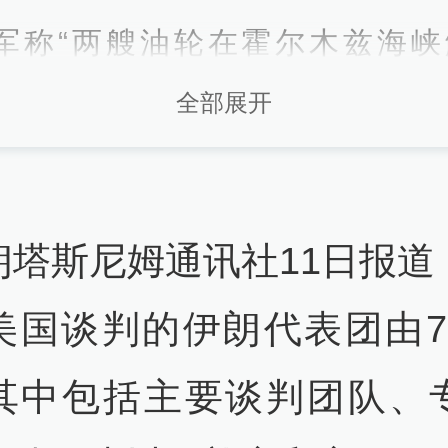
军称“两艘油轮在霍尔木兹海峡
”消息不实
全部展开
查看详情
32
朗革命卫队：两艘油轮穿越霍尔
朗塔斯尼姆通讯社11日报道
部雷区后爆炸起火
查看详情
美国谈判的伊朗代表团由7
31
其中包括主要谈判团队、
朗交通基础设施遭美军袭击