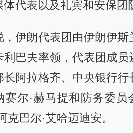
媒体代表以及礼宾和安保团
查看详情
23
说，伊朗代表团由伊朗伊斯
朗称击落一架美军MQ-9无人机
卡利巴夫率领，代表团成员
查看详情
部长阿拉格齐、中央银行行
26-07-14
01
纳赛尔·赫马提和防务委员
朗伊斯兰革命卫队称攻击并摧毁两
·阿克巴尔·艾哈迈迪安。
只”