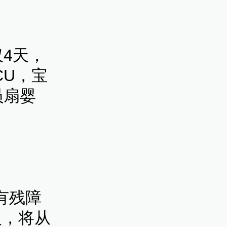
4天，
CU，宝
员扇婴
美方“侵
有残障
机储存地
人，将从