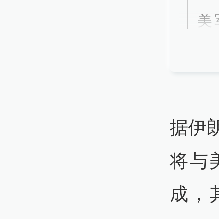
美
炸
07:
伊
据伊
南
将与
07:
成，
伊