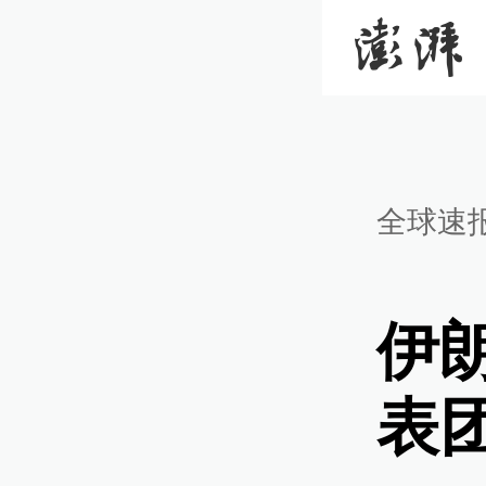
全球速
伊
表