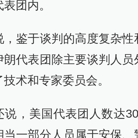
代表团内。
媒：伊朗袭击美海军第五舰队司令
查看详情
说，鉴于谈判的高度复杂性
50
伊朗代表团除主要谈判人员
军连续第三晚空袭伊朗
查看详情
了技术和专家委员会。
38
还说，美国代表团人数达30
媒：特朗普已通知国会伊朗战事重
查看详情
相当一部分人员属于安保、