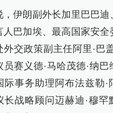
查看详情
说，伊朗副外长加里巴巴迪
47
言人巴加埃、最高国家安全
朗外长：伊朗永远是霍尔木兹海
处外交政策副主任阿里·巴盖
查看详情
议员赛义德·马哈茂德·纳巴
12
国际事务助理阿布法兹勒·
方：位于约旦的美军基地遭到导弹
查看详情
议长战略顾问迈赫迪·穆罕
45