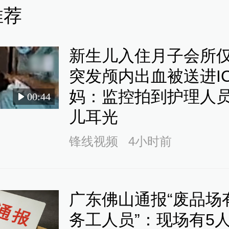
推荐
查看详情
26-06-28
新生儿入住月子会所仅
突发颅内出血被送进I
09
妈：监控拍到护理人
00:44
朗革命卫队：将以果断行动回应
儿耳光
锋线视频
4小时前
查看详情
27
广东佛山通报“废品场
朗普称美军打击伊朗导弹和无人
务工人员”：现场有5