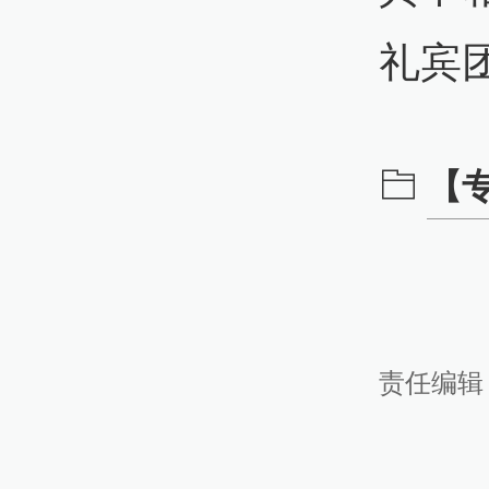
20
礼宾
22:
特
【
两
20
05:
责任编辑
美
会