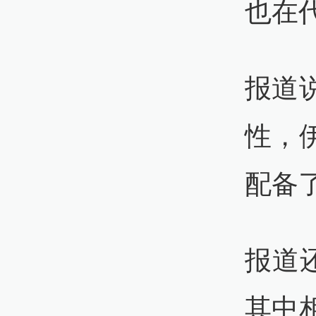
也在
伊
报道
05:
性，
美
配备
03:
报道
美
其中