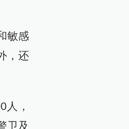
部
和敏感
外，还
0人，
新爆发
警卫及